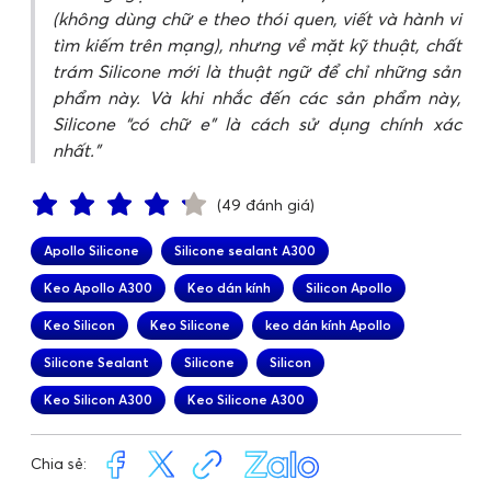
(không dùng chữ e theo thói quen, viết và hành vi
tìm kiếm trên mạng), nhưng về mặt kỹ thuật, chất
trám Silicone mới là thuật ngữ để chỉ những sản
phẩm này. Và khi nhắc đến các sản phẩm này,
Silicone “có chữ e” là cách sử dụng chính xác
nhất.
(49 đánh giá)
Apollo Silicone
Silicone sealant A300
Keo Apollo A300
Keo dán kính
Silicon Apollo
Keo Silicon
Keo Silicone
keo dán kính Apollo
Silicone Sealant
Silicone
Silicon
Keo Silicon A300
Keo Silicone A300
Chia sẻ: