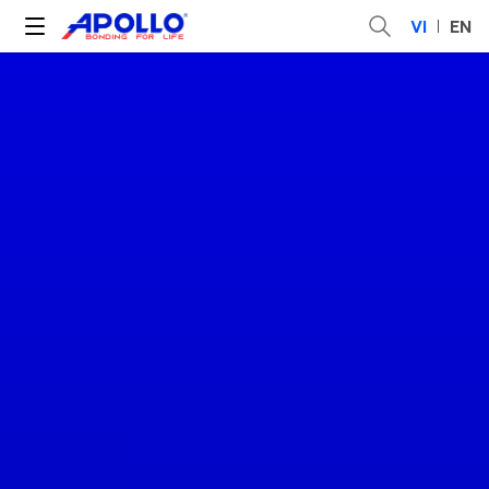
VI
EN