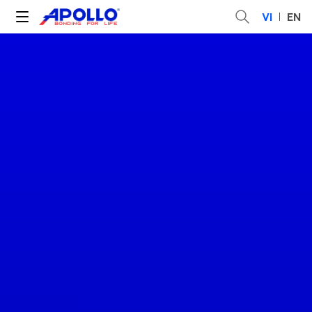
VI
EN