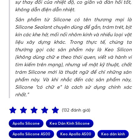
sự thay đổi của nhiệt độ, co giãn và đàn hồi tốt,
không dẫn điện dẫn nhiệt.
Sản phẩm từ Silicone có tên thương mại là
Silicone Sealant chuyên dùng để gắn, trám trét, bịt
kín các khe hở, mối nối nhôm kính và nhiều loại vật
liệu xây dựng khác. Trong thực tế, chúng ta
thường gọi các sản phẩm này là Keo Silicon
(không dùng chữ e theo thói quen, viết và hành vi
tìm kiếm trên mạng), nhưng về mặt kỹ thuật, chất
trám Silicone mới là thuật ngữ để chỉ những sản
phẩm này. Và khi nhắc đến các sản phẩm này,
Silicone “có chữ e” là cách sử dụng chính xác
nhất.
(132 đánh giá)
Apollo Silicone
Keo Dán Kính Silicone
Apollo Silicone A500
Keo Apollo A500
Keo dán kính