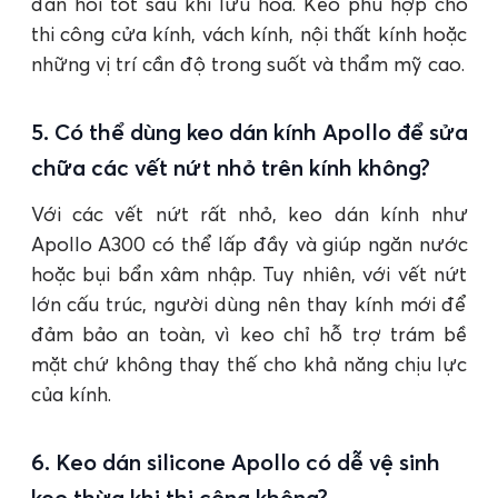
đàn hồi tốt sau khi lưu hóa. Keo phù hợp cho
thi công cửa kính, vách kính, nội thất kính hoặc
những vị trí cần độ trong suốt và thẩm mỹ cao.
5. Có thể dùng keo dán kính Apollo để sửa
chữa các vết nứt nhỏ trên kính không?
Với các vết nứt rất nhỏ, keo dán kính như
Apollo A300 có thể lấp đầy và giúp ngăn nước
hoặc bụi bẩn xâm nhập. Tuy nhiên, với vết nứt
lớn cấu trúc, người dùng nên thay kính mới để
đảm bảo an toàn, vì keo chỉ hỗ trợ trám bề
mặt chứ không thay thế cho khả năng chịu lực
của kính.
6. Keo dán silicone Apollo có dễ vệ sinh
keo thừa khi thi công không?