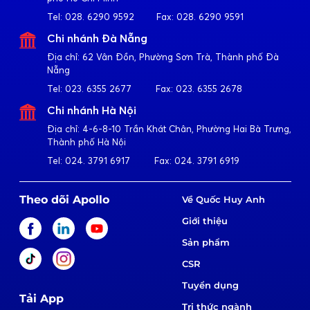
Tel:
028. 6290 9592
Fax:
028. 6290 9591
Chi nhánh Đà Nẵng
Địa chỉ:
62 Vân Đồn, Phường Sơn Trà, Thành phố Đà
Nẵng
Tel:
023. 6355 2677
Fax:
023. 6355 2678
Chi nhánh Hà Nội
Địa chỉ:
4-6-8-10 Trần Khát Chân, Phường Hai Bà Trưng,
Thành phố Hà Nội
Tel:
024. 3791 6917
Fax:
024. 3791 6919
2021
Theo dõi Apollo
Về Quốc Huy Anh
Ủng hộ 20 tỷ đồng chống đại dịch Covid-19 cùng Chính
Giới thiệu
Phủ.
Sản phẩm
Thành lập đội tình nguyện xe cứu thương chuyên chở
F0, tổ y tế cấp phát thuốc & bình oxy miễn phí cho
CSR
khách hàng, người dân toàn địa bàn thành phố Hồ Chí
Minh.
Tuyển dụng
Tải App
Tri thức ngành