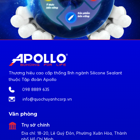
Thương hiệu cao cấp thống lĩnh ngành Silicone Sealant
thuộc Tập đoàn Apollo
098 8889 635
2023
info@quochuyanhcorp.vn
Mốc son 20 năm Apollo Silicone phát triển bền vững tại
Việt Nam.
Văn phòng
Apollo là đối tác chiến lược phát triển Hiệp Hội Cửa
Việt Nam (VNDA).
Trụ sở chính
Apollo hợp tác chiến lược Hiệp Hội Xây Dựng và Vật
Địa chỉ:
18-20, Lê Quý Đôn, Phường Xuân Hòa, Thành
Liệu Xây dựng TP. Hồ Chí Minh (SACA).
phố Hồ Chí Minh