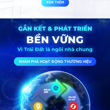
XEM THÊM
GẮN KẾT & PHÁT TRIỂN
BỀN VỮNG
Vì Trái Đất là ngôi nhà chung
KHÁM PHÁ HOẠT ĐỘNG THƯƠNG HIỆU
Apollo Silicone chính thức ra mắt Apollo Green Silicone 
Sealant A300, sản phẩm keo silicone đầu tiên tại châu 
Á đạt nguyên liệu đạt tiêu chuẩn trung hòa Carbon (ISO 
14067 - Carbon Footprint).