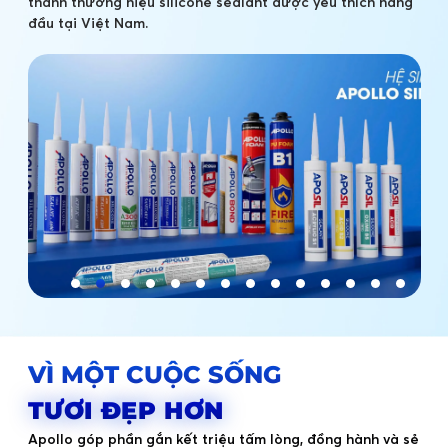
thành thương hiệu silicone sealant được yêu thích hàng
đầu tại Việt Nam.
VÌ MỘT CUỘC SỐNG
TƯƠI ĐẸP HƠN
Apollo góp phần gắn kết triệu tấm lòng, đồng hành và sẻ