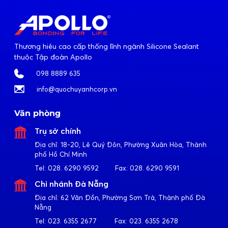
Thương hiệu cao cấp thống lĩnh ngành Silicone Sealant
thuộc Tập đoàn Apollo
098 8889 635
info@quochuyanhcorp.vn
Văn phòng
Trụ sở chính
Địa chỉ:
18-20, Lê Quý Đôn, Phường Xuân Hòa, Thành
phố Hồ Chí Minh
Tel:
028. 6290 9592
Fax:
028. 6290 9591
Chi nhánh Đà Nẵng
Địa chỉ:
62 Vân Đồn, Phường Sơn Trà, Thành phố Đà
Nẵng
Tel:
023. 6355 2677
Fax:
023. 6355 2678