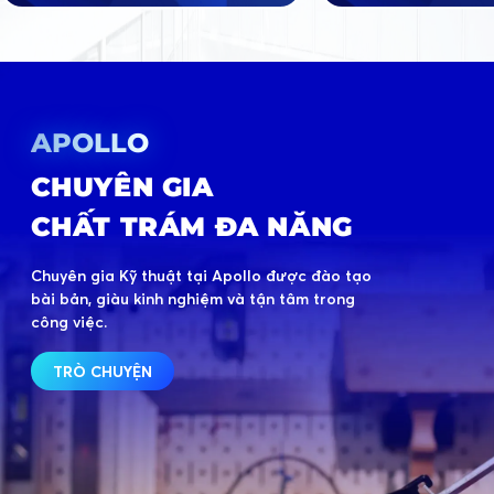
APOLLO
CHUYÊN GIA
CHẤT TRÁM ĐA NĂNG
Chuyên gia Kỹ thuật tại Apollo được đào tạo
bài bản, giàu kinh nghiệm và tận tâm trong
công việc.
TRÒ CHUYỆN