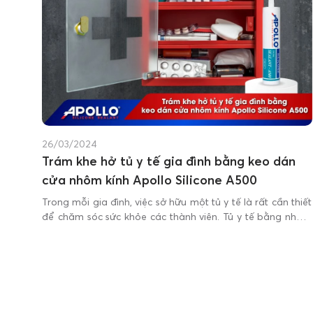
26/03/2024
Trám khe hở tủ y tế gia đình bằng keo dán
cửa nhôm kính Apollo Silicone A500
Trong mỗi gia đình, việc sở hữu một tủ y tế là rất cần thiết
để chăm sóc sức khỏe các thành viên. Tủ y tế bằng nhôm
kính vì thế cũng cần được trám kín để ngăn cản bụi bẩn,
ẩm mốc và côn trùng xâm nhập vào bên trong.