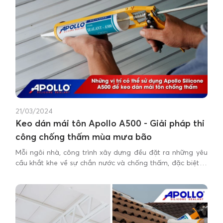
21/03/2024
Keo dán mái tôn Apollo A500 - Giải pháp thi
công chống thấm mùa mưa bão
Mỗi ngôi nhà, công trình xây dựng đều đặt ra những yêu
cầu khắt khe về sự chắn nước và chống thấm, đặc biệt là
khi nói đến mái tôn - bảo vệ đỉnh cao của tổ ấm.