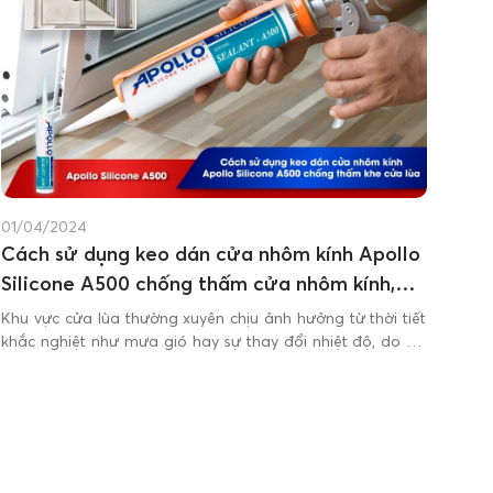
01/04/2024
Cách sử dụng keo dán cửa nhôm kính Apollo
Silicone A500 chống thấm cửa nhôm kính,
khe cửa lùa
Khu vực cửa lùa thường xuyên chịu ảnh hưởng từ thời tiết
khắc nghiệt như mưa gió hay sự thay đổi nhiệt độ, do đó
việc chống thấm và bảo vệ các mối nối là vô cùng quan
trọng.