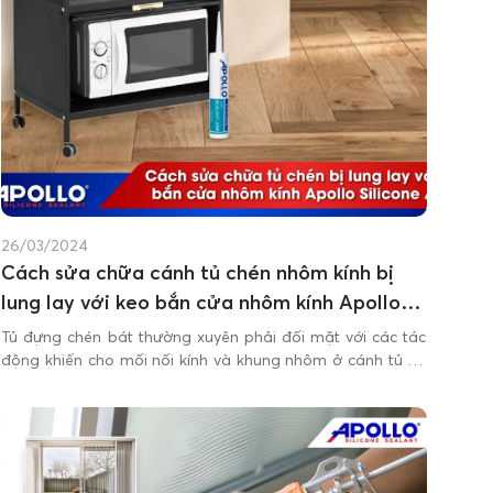
26/03/2024
Cách sửa chữa cánh tủ chén nhôm kính bị
lung lay với keo bắn cửa nhôm kính Apollo
A500
Tủ đựng chén bát thường xuyên phải đối mặt với các tác
động khiến cho mối nối kính và khung nhôm ở cánh tủ dễ
bị lung lay. Việc này không chỉ gây ra sự không ổn định
cho tủ mà còn có thể dẫn đến nguy cơ làm hỏng các vật
dụng bên trong.