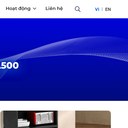
Hoạt động
Liên hệ
VI
EN
A500