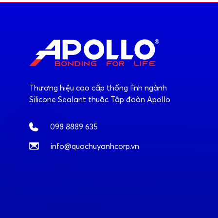
Thương hiệu cao cấp thống lĩnh ngành
Silicone Sealant thuộc Tập đoàn Apollo
098 8889 635
info@quochuyanhcorp.vn