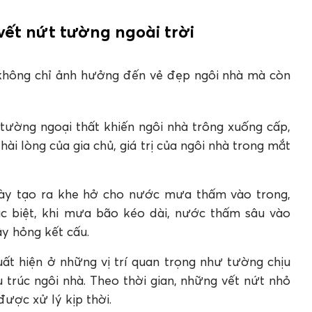
 A500 phù hợp cho những khu vực nào?
 ngoài trời bằng Apollo A500 gồm những gì?
vết nứt tường ngoài trời
xử lý nứt tường không?
 không chỉ ảnh hưởng đến vẻ đẹp ngôi nhà mà còn
tường ngoại thất khiến ngôi nhà trông xuống cấp,
i lòng của gia chủ, giá trị của ngôi nhà trong mắt
y tạo ra khe hở cho nước mưa thấm vào trong,
c biệt, khi mưa bão kéo dài, nước thấm sâu vào
y hỏng kết cấu​.
ất hiện ở những vị trí quan trọng như tường chịu
 trúc ngôi nhà. Theo thời gian, những vết nứt nhỏ
ược xử lý kịp thời​.