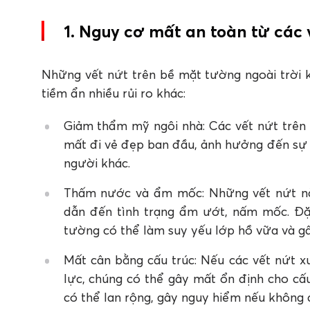
3. Keo trám vết nứt tường ngoài trời Apollo
4. Các bước thi công keo trám vết nứt tường
1. Nguy cơ mất an toàn từ các 
5. Keo silicone chịu lực có quan trọng trong 
Những vết nứt trên bề mặt tường ngoài trời
tiềm ẩn nhiều rủi ro khác:
Giảm thẩm mỹ ngôi nhà: Các vết nứt trên 
mất đi vẻ đẹp ban đầu, ảnh hưởng đến sự hà
người khác.
Thấm nước và ẩm mốc: Những vết nứt nà
dẫn đến tình trạng ẩm ướt, nấm mốc. Đặ
tường có thể làm suy yếu lớp hồ vữa và gâ
Mất cân bằng cấu trúc: Nếu các vết nứt xu
lực, chúng có thể gây mất ổn định cho cấu
có thể lan rộng, gây nguy hiểm nếu không đ