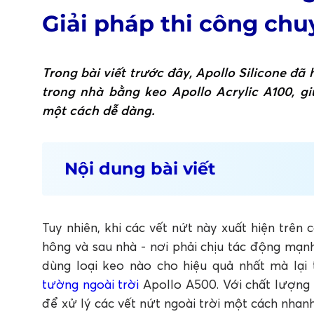
Giải pháp thi công ch
Trong bài viết trước đây, Apollo Silicone đ
trong nhà bằng keo Apollo Acrylic A100, gi
một cách dễ dàng.
Nội dung bài viết
1. Nguy cơ mất an toàn từ các vết nứt t
2. Giải pháp thi công chống thấm ngoài tr
Tuy nhiên, khi các vết nứt này xuất hiện trên
3. Ưu điểm của Apollo A500 trong ứng dụ
hông và sau nhà - nơi phải chịu tác động mạ
4. Kết luận
dùng loại keo nào cho hiệu quả nhất mà lại 
FAQ: Câu hỏi thường gặp về keo trám vế
tường ngoài trời
Apollo A500. Với chất lượng 
1. Keo trám vết nứt tường ngoài trời có thực 
để xử lý các vết nứt ngoài trời một cách nhanh
2. Vì sao Apollo A500 được xem là lựa chọn tố