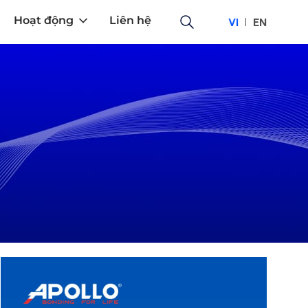
Hoạt động
Liên hệ
VI
EN