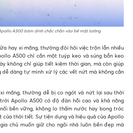
o Apollo A500 bám dính chắc chắn vào bề mặt tường
a hay xi măng, thường đòi hỏi việc trộn lẫn nhiều
Apollo A500 chỉ cần một tuýp keo và súng bắn keo
ày không chỉ giúp tiết kiệm thời gian, mà còn giúp
g dễ dàng tự mình xử lý các vết nứt mà không cần
xi măng, thường dễ bị co ngót và nứt lại sau thời
 trời Apollo A500 có độ đàn hồi cao và khả năng
i nối bền vững, không lo thấm nước hay bong tróc
của thời tiết​​. Sự tiện dụng và hiệu quả của Apollo
 gia chủ muốn giữ cho ngôi nhà luôn bền đẹp mà