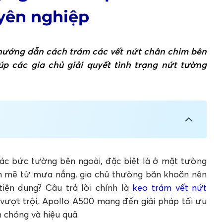
uyên nghiệp
ã hướng dẫn cách trám các vết nứt chân chim bên
úp các gia chủ giải quyết tình trạng nứt tường
ường ngoài trời
ời với Apollo Silicone A500
 các bức tường bên ngoài, đặc biệt là ở mặt tường
ng chống thấm ngoài trời
nh mẽ từ mưa nắng, gia chủ thường băn khoăn nên
tiện dụng? Câu trả lời chính là
keo trám vết nứt
t nứt tường ngoài trời
vượt trội, Apollo A500 mang đến giải pháp tối ưu
sự cần thiết không?
 chóng và hiệu quả.
t khi xử lý vết nứt tường ngoài trời?