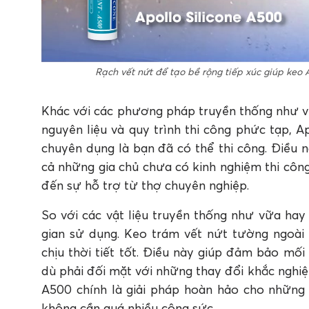
Rạch vết nứt để tạo bề rộng tiếp xúc giúp ke
Khác với các phương pháp truyền thống như vữ
nguyên liệu và quy trình thi công phức tạp, 
chuyên dụng là bạn đã có thể thi công. Điều n
cả những gia chủ chưa có kinh nghiệm thi côn
đến sự hỗ trợ từ thợ chuyên nghiệp.
So với các vật liệu truyền thống như vữa hay 
gian sử dụng. Keo trám vết nứt tường ngoài
chịu thời tiết tốt. Điều này giúp đảm bảo mố
dù phải đối mặt với những thay đổi khắc nghiệt 
A500 chính là giải pháp hoàn hảo cho những
không cần quá nhiều công sức.