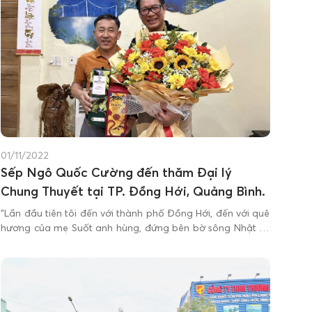
01/11/2022
Sếp Ngô Quốc Cường đến thăm Đại lý
Chung Thuyết tại TP. Đồng Hới, Quảng Bình.
"Lần đầu tiên tôi đến với thành phố Đồng Hới, đến với quê
hương của mẹ Suốt anh hùng, đứng bên bờ sông Nhật Lệ
nhìn lớp lớp sóng cuộn trào và cảm nhận được trọn vẹn về
tình người của miền đất kiên cường, bất khuất này."