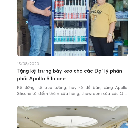
15/08/2020
Tặng kệ trưng bày keo cho các Đại lý phân
phối Apollo Silicone
Kệ đứng, kệ treo tường, hay kệ để bàn, cùng Apollo
Silicone tô điểm thêm cửa hàng, showroom của các Quý
Đại lý - hệ thống phân phối trên toàn quốc bằng sắc xanh
mạnh mẽ, ấn tượng mà trang nhã, tinh tế!