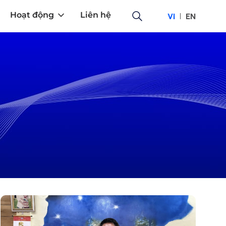
Hoạt động
Liên hệ
VI
EN