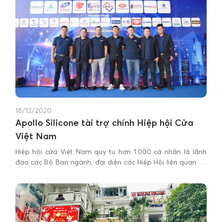
18/12/2020
Apollo Silicone tài trợ chính Hiệp hội Cửa
Việt Nam
Hiệp hội cửa Việt Nam quy tụ hơn 1.000 cá nhân là lãnh
đạo các Bộ Ban ngành, đại diện các Hiệp Hội liên quan và
Cơ quan báo chí truyền thông cùng rất nhiều doanh
nghiệp có tiếng trong ngành Cửa tại Việt Nam như: keo,
nhôm, kiếng, cửa, khóa…