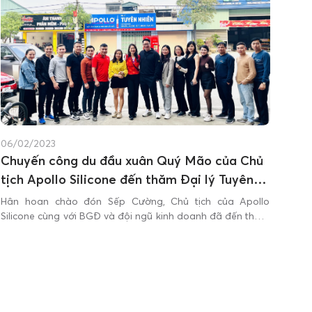
06/02/2023
Chuyến công du đầu xuân Quý Mão của Chủ
tịch Apollo Silicone đến thăm Đại lý Tuyên
Nhiên tại TP. Lào Cai.
Hân hoan chào đón Sếp Cường, Chủ tịch của Apollo
Silicone cùng với BGĐ và đội ngũ kinh doanh đã đến thăm
trực tiếp đại lý Tuyên Nhiên tại TP. Lào Cai (4/2/2023)
trong những ngày đầu năm mới Quý Mão, nối tiếp chuỗi
sự kiện khai xuân tại Hà Nội...