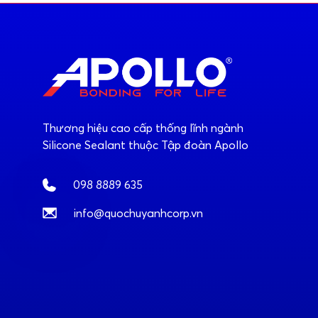
Thương hiệu cao cấp thống lĩnh ngành
Silicone Sealant thuộc Tập đoàn Apollo
098 8889 635
info@quochuyanhcorp.vn