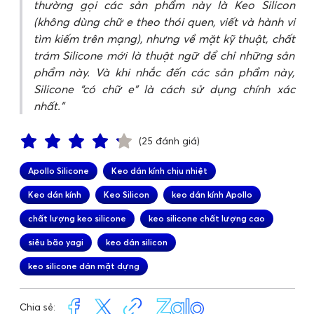
thường gọi các sản phẩm này là Keo Silicon
(không dùng chữ e theo thói quen, viết và hành vi
tìm kiếm trên mạng), nhưng về mặt kỹ thuật, chất
trám Silicone mới là thuật ngữ để chỉ những sản
phẩm này. Và khi nhắc đến các sản phẩm này,
Silicone “có chữ e” là cách sử dụng chính xác
nhất.
(25 đánh giá)
Apollo Silicone
Keo dán kính chịu nhiệt
Keo dán kính
Keo Silicon
keo dán kính Apollo
chất lượng keo silicone
keo silicone chất lượng cao
siêu bão yagi
keo dán silicon
keo silicone dán mặt dựng
Chia sẻ: