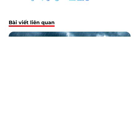
Bài viết liên quan
3 cách chống dột mái tôn hiệu quả nhất, giúp bạn an tâm
mùa mưa bão
07/08/2024