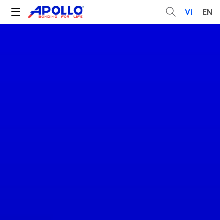
VI
EN