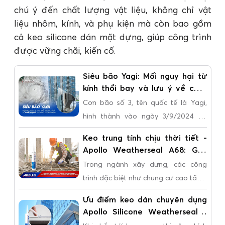
chú ý đến chất lượng vật liệu, không chỉ vật
liệu nhôm, kính, và phụ kiện mà còn bao gồm
cả keo silicone dán mặt dựng, giúp công trình
được vững chãi, kiến cố.
Siêu bão Yagi: Mối nguy hại từ
kính thổi bay và lưu ý về chất
lượng thi công keo dán kính
Cơn bão số 3, tên quốc tế là Yagi,
hình thành vào ngày 3/9/2024 tại
vùng biển phía Đông Bắc của khu
Keo trung tính chịu thời tiết -
vực Bắc Biển Đông. Siêu bão Yagi có
Apollo Weatherseal A68: Giải
sức gió mạnh nhất lên tới cấp 15 (trên
pháp chống thấm hoàn hảo
Trong ngành xây dựng, các công
160 km/h), là một trong những cơn
dành cho thầu thợ xây dựng
trình đặc biệt như chung cư cao tầng,
bão mạnh nhất trong lịch sử, gây ra
tòa nhà cao ốc, sân thượng... luôn
thiệt hại nặng nề trước khi suy yếu
Ưu điểm keo dán chuyên dụng
đòi hỏi phải sử dụng vật liệu có khả
thành áp thấp nhiệt đới, nhiều mặt
Apollo Silicone Weatherseal -
năng chống chịu thời tiết vượt trội.
A68 thi công kính tòa nhà cao
kính trên các công trình cao tầng đã