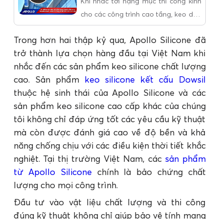
Khi nhắc tới hạng mục thi công kính
cấp
bị thổi bay. Nội dung dưới đây sẽ
cho các công trình cao tầng, keo dán
phân tích chi tiết nguyên nhân dẫn
Apollo Silicone Sealant Weatherseal -
Trong hơn hai thập kỷ qua, Apollo Silicone đã
đến hiện tượng này dưới góc nhìn
A68 là một lựa chọn đáng tin cậy.
trở thành lựa chọn hàng đầu tại Việt Nam khi
của chuyên gia.
nhắc đến các sản phẩm keo silicone chất lượng
cao. Sản phẩm
keo silicone kết cấu Dowsil
thuộc hệ sinh thái của Apollo Silicone và các
sản phẩm keo silicone cao cấp khác của chúng
tôi không chỉ đáp ứng tốt các yêu cầu kỹ thuật
mà còn được đánh giá cao về độ bền và khả
năng chống chịu với các điều kiện thời tiết khắc
nghiệt. Tại thị trường Việt Nam, các
sản phẩm
từ Apollo Silicone
chính là bảo chứng chất
lượng cho mọi công trình.
Đầu tư vào vật liệu chất lượng và thi công
đúng kỹ thuật không chỉ giúp bảo vệ tính mạng