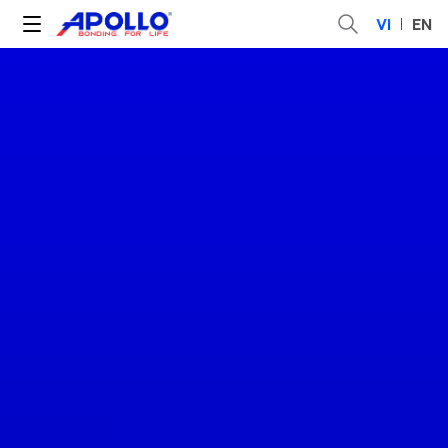
VI
EN