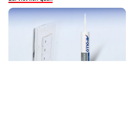
Cách dùng keo trám tường Apollo Acrylic A100 trám khe
hở ổ điện cực dễ
05/01/2024