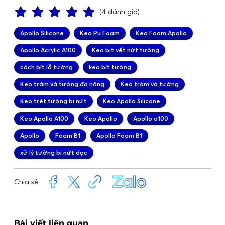
(4 đánh giá)
Apollo Silicone
Keo Pu Foam
Keo Foam Apollo
Apollo Acrylic A100
Keo bịt vết nứt tường
cách bít lỗ tường
keo bít tường
Keo trám vá tường đa năng
Keo trám vá tường
Keo trét tường bị nứt
Keo Apollo Silicone
Keo Apollo A100
Keo Apollo
Apollo a100
Apollo
Foam B1
Apollo Foam B1
xử lý tường bị nứt dọc
Chia sẻ:
Bài viết liên quan