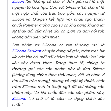
Silicon
(Si) “không có chữ e” đơn giản chỉ là một
nguyên tố hóa học. Còn với Silicone “có chữ e” là
một hợp chất cấu trúc bao gồm các nguyên tử
Silicon và Oxygen kết hợp với nhau tạo thành
chuỗi Polymer giống cao su có khả năng kháng lại
sự thay đổi của nhiệt độ, co giãn và đàn hồi tốt,
không dẫn điện dẫn nhiệt.
Sản phẩm từ Silicone có tên thương mại là
Silicone Sealant
chuyên dùng để gắn, trám trét, bịt
kín các khe hở, mối nối nhôm kính và nhiều loại vật
liệu xây dựng khác. Trong thực tế, chúng ta
thường gọi các sản phẩm này là Keo Silicon
(không dùng chữ e theo thói quen, viết và hành vi
tìm kiếm trên mạng), nhưng về mặt kỹ thuật, chất
trám Silicone mới là thuật ngữ để chỉ những sản
phẩm này. Và khi nhắc đến các sản phẩm này,
Silicone
“có chữ e” là cách sử dụng chính xác
nhất.