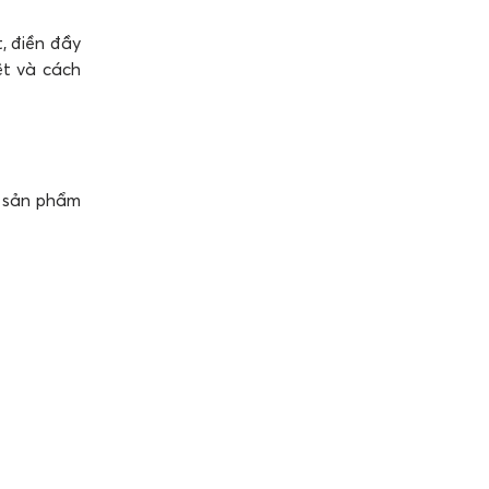
, điền đầy
ệt và cách
a sản phẩm