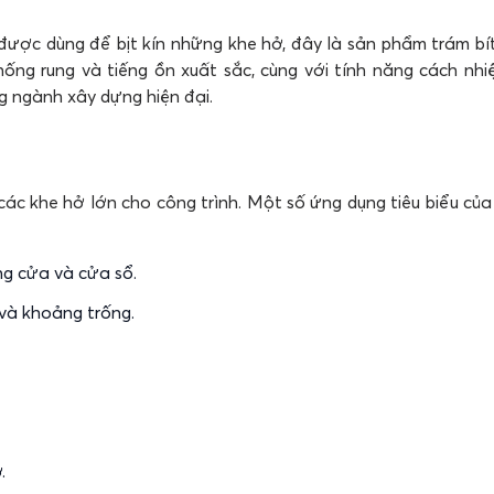
ược dùng để bịt kín những khe hở, đây là sản phẩm trám bít
hống rung và tiếng ồn xuất sắc, cùng với tính năng cách nhi
ng ngành xây dựng hiện đại.
các khe hở lớn cho công trình. Một số ứng dụng tiêu biểu củ
ng cửa và cửa sổ.
 và khoảng trống.
.