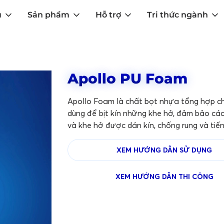
u
Sản phẩm
Hỗ trợ
Tri thức ngành
Apollo PU Foam
Apollo Foam là chất bọt nhựa tổng hợp c
dùng để bịt kín những khe hở, đảm bảo các
và khe hở được dán kín, chống rung và tiến
XEM HƯỚNG DẪN SỬ DỤNG
XEM HƯỚNG DẪN THI CÔNG