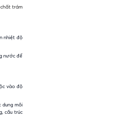
 chất trám
n nhiệt độ
ng nước để
uộc vào độ
c dung môi
, cấu trúc