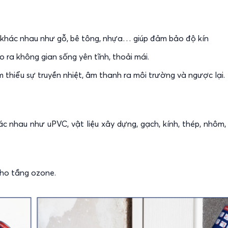
ệu khác nhau như gỗ, bê tông, nhựa… giúp đảm bảo độ kín
o ra không gian sống yên tĩnh, thoải mái.
m thiểu sự truyền nhiệt, âm thanh ra môi trường và ngược lại.
c nhau như uPVC, vật liệu xây dựng, gạch, kính, thép, nhôm,
ho tầng ozone.