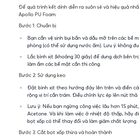
Để quá trình kết dính diễn ra suôn sẻ và hiệu quả nh
Apollo PU Foam.
Bước 1: Chuẩn bị
Bạn cần vệ sinh bụi bẩn và dầu mỡ trên các bề m
phòng (có thể sử dụng nước ấm). Lưu ý: không đu
Lắc bình xịt (khoảng 30 giây) để dung dịch bên 
làm ẩm các bề mặt cần thi công.
Bước 2: Sử dụng keo
Đặt bình xịt theo hướng đáy lên trên và điền c
rộng vị trí cần trám. Điều chỉnh lực ép lên nút th
Lưu ý: Nếu bạn ngừng công việc lâu hơn 15 phú
Acetone. Và khi làm việc ở nhiệt độ thấp, hãy đ
bọt xốp có thể thay đổi và làm giảm chất lượng.
Bước 3: Cắt bọt xốp thừa và hoàn thành