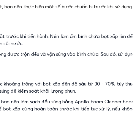
ất, bạn nên thực hiện một số bước chuẩn bị trước khi sử dụng
ặt trước khi tiến hành. Nên làm ấm bình chứa bọt xốp lên đế
n sôi nước.
trong được trộn đều và vặn súng vào bình chứa. Sau đó, sử dụ
ác khoảng trống với bọt xốp đến độ sâu từ 30 - 70% tùy th
ả súng để kiểm soát khối lượng phun.
t, bạn nên làm sạch đầu súng bằng Apollo Foam Cleaner hoặ
ể bọt xốp cứng hoàn toàn trước khi tiếp tục xử lý, nếu không