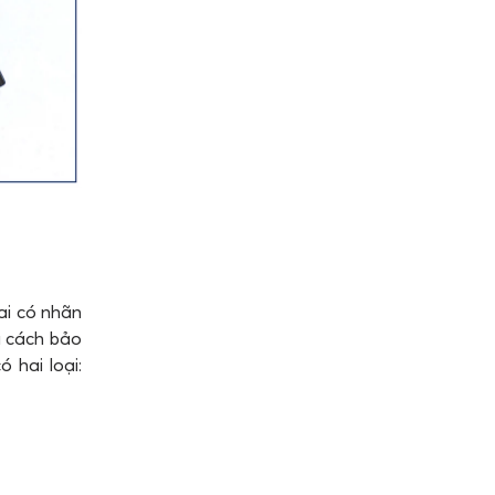
ai có nhãn
à cách bảo
 hai loại: