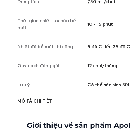
Dung tích
750 mL/chai
Thời gian nhiệt lưu hóa bề
10 - 15 phút
mặt
Nhiệt độ bề mặt thi công
5 độ C đến 35 độ C
Quy cách đóng gói
12 chai/thùng
Lưu ý
Có thể sản sinh 30l
MÔ TẢ CHI TIẾT
Giới thiệu về sản phẩm Apo