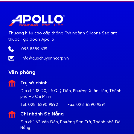
Thương hiệu cao cấp thống lĩnh ngành Silicone Sealant
thuộc Tập đoàn Apollo
098 8889 635
info@quochuyanhcorp.vn
Văn phòng
Trụ sở chính
Địa chỉ:
18-20, Lê Quý Đôn, Phường Xuân Hòa, Thành
phố Hồ Chí Minh
Tel:
028. 6290 9592
Fax:
028. 6290 9591
Chi nhánh Đà Nẵng
Địa chỉ:
62 Vân Đồn, Phường Sơn Trà, Thành phố Đà
Nẵng