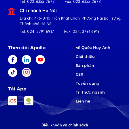
Tel:
023. 6355 2677
Fax:
023. 6355 2678
Chi nhánh Hà Nội
Địa chỉ:
4-6-8-10 Trần Khát Chân, Phường Hai Bà Trưng,
Thành phố Hà Nội
Tel:
024. 3791 6917
Fax:
024. 3791 6919
Theo dõi Apollo
Về Quốc Huy Anh
Giới thiệu
Sản phẩm
CSR
Tuyển dụng
Tải App
Tri thức ngành
Liên hệ
Điều khoản và chính sách