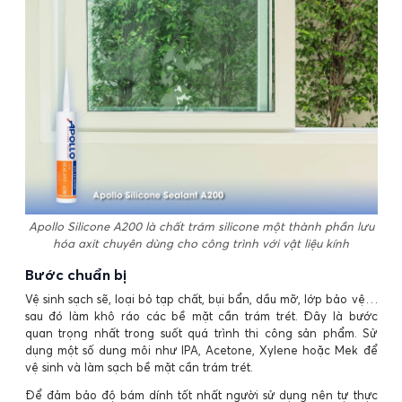
Apollo Silicone A200 là chất trám silicone một thành phần lưu
hóa axit chuyên dùng cho công trình với vật liệu kính
Bước chuẩn bị
Vệ sinh sạch sẽ, loại bỏ tạp chất, bụi bẩn, dầu mỡ, lớp bảo vệ…
sau đó làm khô ráo các bề mặt cần trám trét. Đây là bước
quan trọng nhất trong suốt quá trình thi công sản phẩm. Sử
dụng một số dung môi như IPA, Acetone, Xylene hoặc Mek để
vệ sinh và làm sạch bề mặt cần trám trét.
Để đảm bảo độ bám dính tốt nhất người sử dụng nên tự thực