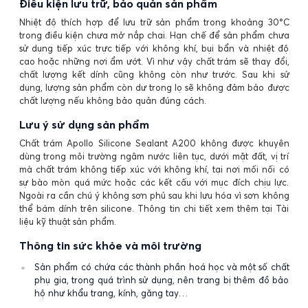
Điều kiện lưu trữ, bảo quản sản phẩm
Nhiệt độ thích hợp để lưu trữ sản phẩm trong khoảng 30°C
trong điều kiện chưa mở nắp chai. Hạn chế để sản phẩm chưa
sử dụng tiếp xúc trực tiếp với không khí, bụi bẩn và nhiệt độ
cao hoặc những nơi ẩm ướt. Vì như vậy chất trám sẽ thay đổi,
chất lượng kết dính cũng không còn như trước. Sau khi sử
dụng, lượng sản phẩm còn dư trong lọ sẽ không đảm bảo được
chất lượng nếu không bảo quản đúng cách.
Lưu ý sử dụng sản phẩm
Chất trám Apollo Silicone Sealant A200 không được khuyên
dùng trong môi trường ngâm nước liên tục, dưới mặt đất, vị trí
mà chất trám không tiếp xúc với không khí, tại nơi mối nối có
sự bào mòn quá mức hoặc các kết cấu với mục đích chịu lực.
Ngoài ra cần chú ý không sơn phủ sau khi lưu hóa vì sơn không
thể bám dính trên silicone. Thông tin chi tiết xem thêm tại Tài
liệu kỹ thuật sản phẩm.
Thông tin sức khỏe và môi trường
Sản phẩm có chứa các thành phần hoá học và một số chất
phụ gia, trong quá trình sử dụng, nên trang bị thêm đồ bảo
hộ như khẩu trang, kính, găng tay…