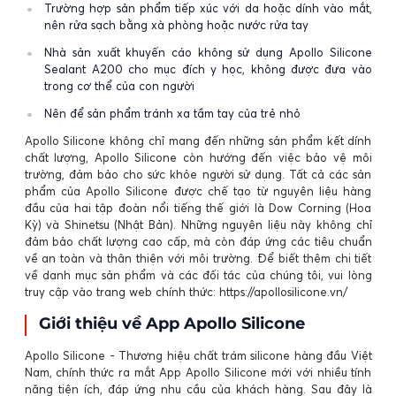
Trường hợp sản phẩm tiếp xúc với da hoặc dính vào mắt,
nên rửa sạch bằng xà phòng hoặc nước rửa tay
Nhà sản xuất khuyến cáo không sử dụng Apollo Silicone
Sealant A200 cho mục đích y học, không được đưa vào
trong cơ thể của con người
Nên để sản phẩm tránh xa tầm tay của trẻ nhỏ
Apollo Silicone không chỉ mang đến những sản phẩm kết dính
chất lượng, Apollo Silicone còn hướng đến việc bảo vệ môi
trường, đảm bảo cho sức khỏe người sử dụng. Tất cả các sản
phẩm của Apollo Silicone được chế tạo từ nguyên liệu hàng
đầu của hai tập đoàn nổi tiếng thế giới là Dow Corning (Hoa
Kỳ) và Shinetsu (Nhật Bản). Những nguyên liệu này không chỉ
đảm bảo chất lượng cao cấp, mà còn đáp ứng các tiêu chuẩn
về an toàn và thân thiện với môi trường. Để biết thêm chi tiết
về danh mục sản phẩm và các đối tác của chúng tôi, vui lòng
truy cập vào trang web chính thức:
https://apollosilicone.vn/
Giới thiệu về App Apollo Silicone
Apollo Silicone - Thương hiệu chất trám silicone hàng đầu Việt
Nam, chính thức ra mắt App Apollo Silicone mới với nhiều tính
năng tiện ích, đáp ứng nhu cầu của khách hàng. Sau đây là