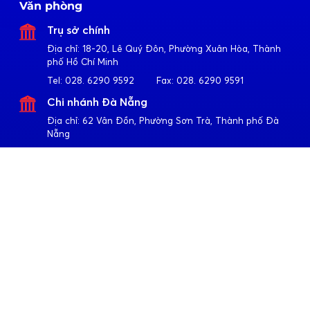
Văn phòng
Trụ sở chính
Địa chỉ:
18-20, Lê Quý Đôn, Phường Xuân Hòa, Thành
phố Hồ Chí Minh
Tel:
028. 6290 9592
Fax:
028. 6290 9591
Chi nhánh Đà Nẵng
Địa chỉ:
62 Vân Đồn, Phường Sơn Trà, Thành phố Đà
Nẵng
Tel:
023. 6355 2677
Fax:
023. 6355 2678
Chi nhánh Hà Nội
Địa chỉ:
4-6-8-10 Trần Khát Chân, Phường Hai Bà Trưng,
Thành phố Hà Nội
Tel:
024. 3791 6917
Fax:
024. 3791 6919
Theo dõi Apollo
Về Quốc Huy Anh
Giới thiệu
Sản phẩm