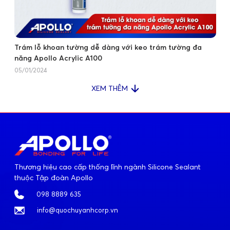
Trám lỗ khoan tường dễ dàng với keo trám tường đa
năng Apollo Acrylic A100
05/01/2024
XEM THÊM
Thương hiệu cao cấp thống lĩnh ngành Silicone Sealant
thuộc Tập đoàn Apollo
098 8889 635
info@quochuyanhcorp.vn