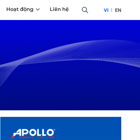
Hoạt động
Liên hệ
VI
EN