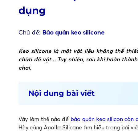
dụng
Chủ đề:
Bảo quản keo silicone
Keo silicone là một vật liệu không thể thi
chữa đồ vật... Tuy nhiên, sau khi hoàn thành
chai.
Nội dung bài viết
1. Keo silicone còn dư trong chai có nên 
2. Chia sẻ một số cách bảo quản keo sili
Vậy làm thế nào để
bảo quản keo silicon còn 
2.1 Sử dụng chính chất keo silicone để bảo qu
2.2 Sử dụng túi nilon
Hãy cùng Apollo Silicone tìm hiểu trong bài viế
2.3 Bảo quản ở nhiệt độ phù hợp