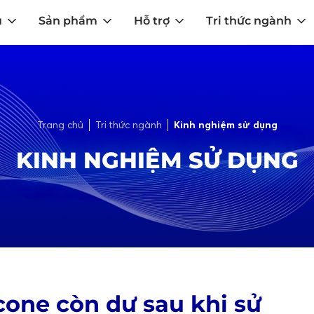
u
Sản phẩm
Hỗ trợ
Tri thức ngành
Trang chủ
Tri thức ngành
Kinh nghiệm sử dụng
KINH NGHIỆM SỬ DỤNG
cone còn dư sau khi sử