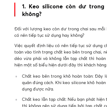
3. Tổng kết
1. Keo silicone còn dư trong
FAQ: Câu hỏi thường gặp về cách bảo quả
không?
1. Cách bảo quản keo silicon còn dư đơn giản v
2. Dấu hiệu nào cho biết keo silicon không c
3. Có thể dùng túi nilon để bảo quản keo silic
Đối với lượng keo còn dư trong chai sau mỗi 
4. Vì sao keo silicon khô nhanh hơn sau khi cắ
có nên tiếp tục sử dụng hay không?
5. Nhiệt độ bảo quản keo silicon ảnh hưởng 
Việc quyết định liệu có nên tiếp tục sử dụng 
toàn vào tình trạng chất keo bên trong chai,
dẻo vừa phải và không lẫn tạp chất thì hoàn
hiện một số biểu hiện dưới đây thì khách hà
Chất keo bên trong khô hoàn toàn: Đây l
quản đúng cách. Khi keo silicone khô hoàn
dụng được nữa.
Chất keo lẫn tạp chất: Nếu bạn phát hiện 
thì không nên sử dụng tiếp bởi tạp chất c