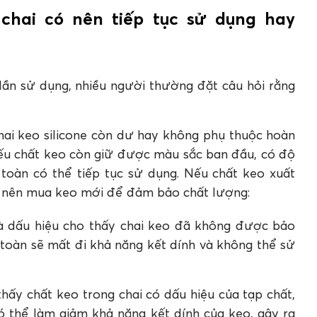
 chai có nên tiếp tục sử dụng hay
n keo silicon còn dư sau khi sử dụng
à hiệu quả nhất là gì?
òn sử dụng được nữa?
on hay không?
lần sử dụng, nhiều người thường đặt câu hỏi rằng
t đầu chai?
như thế nào đến chất lượng keo?
chai keo silicone còn dư hay không phụ thuộc hoàn
 nếu chất keo còn giữ được màu sắc ban đầu, có độ
 toàn có thể tiếp tục sử dụng. Nếu chất keo xuất
ng nên mua keo mới để đảm bảo chất lượng:
à dấu hiệu cho thấy chai keo đã không được bảo
 toàn sẽ mất đi khả năng kết dính và không thể sử
thấy chất keo trong chai có dấu hiệu của tạp chất,
ó thể làm giảm khả năng kết dính của keo, gây ra