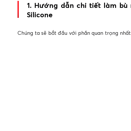
1. Hướng dẫn chi tiết làm bù 
Silicone
Chúng ta sẽ bắt đầu với phần quan trọng nhất:
làm điều này, bạn cần một trái bóng nhựa và
độ bám dính cao, chất keo này sẽ giúp bạn dễ 
1.1 Tạo hình đầu bí ngô với keo bọt nở A
Bước 1: Chuẩn bị trái bóng nhựa và cắt đ
theo, lắc đều keo bọt nở Apollo PU Foa
được trộn đều, sau đó gắn vòi vào và lật n
Bước 2: Xịt một lớp keo bọt nở Apollo đ
không xịt quá nhiều để giữ bề mặt đều và
trong vòng 15 phút. Sau khi bọt khô hoàn t
dán đa năng Apollo Bond và sau đó dùng d