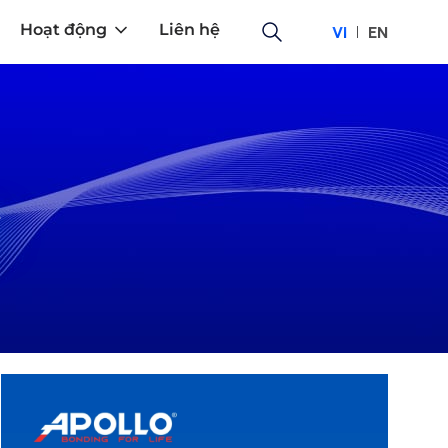
Hoạt động
Liên hệ
VI
EN