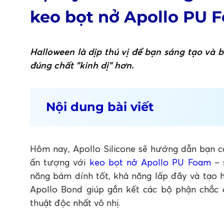
keo bọt nở Apollo PU 
Halloween là dịp thú vị để bạn sáng tạo và 
đúng chất "kinh dị" hơn.
Nội dung bài viết
1. Hướng dẫn chi tiết làm bù nhìn trang t
1.1 Tạo hình đầu bí ngô với keo bọt nở Apoll
1.2 Tạo thân bù nhìn với keo dán đa năng Ap
Hôm nay, Apollo Silicone sẽ hướng dẫn bạn c
2. Tạo phong cách Halloween độc nhất với
ấn tượng với
keo bọt nở Apollo PU Foam
– 
năng bám dính tốt, khả năng lấp đầy và tạo h
Apollo Bond giúp gắn kết các bộ phận chắc 
thuật độc nhất vô nhị.