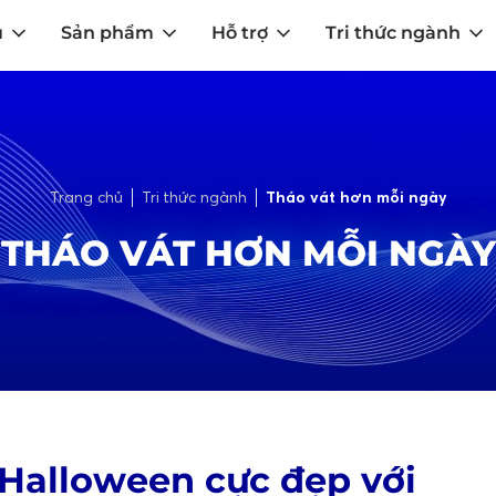
u
Sản phẩm
Hỗ trợ
Tri thức ngành
Trang chủ
Tri thức ngành
Tháo vát hơn mỗi ngày
THÁO VÁT HƠN MỖI NGÀY
í Halloween cực đẹp với