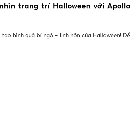
nhìn trang trí Halloween với Apollo
 tạo hình quả bí ngô – linh hồn của Halloween! Để
keo bọt nở Apollo PU Foam
. Với độ trương nở và
dàng tạo ra hình dáng bù nhìn bí ngô sống động.
pollo PU Foam
ôi, giúp bạn có khuôn quả bí ngô đơn giản. Tiếp
m khoảng 20 giây để đảm bảo hỗn hợp bên trong
gược bình xịt.
ều lên hai nửa quả bóng nhựa đã chuẩn bị, chú ý
 trơn tru. Lớp bọt sẽ nở đầy và bắt đầu cứng lại
oàn, hãy lấy quả bóng ra, gắn hai nửa lại bằng keo
ao cắt gọt phần thừa để quả bí có hình dạng tròn