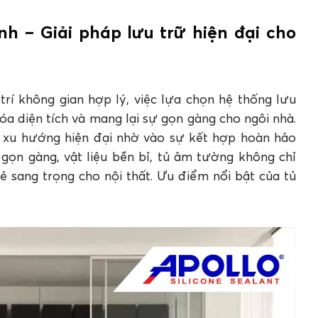
bảo độ bền cho tủ âm tường bằng nhôm kính
h – Giải pháp lưu trữ hiện đại cho
g bằng nhôm kính
cửa lùa?
ưu ý những gì?
h khi thi công tủ âm tường bằng nhôm kính?
trí không gian hợp lý, việc lựa chọn hệ thống lưu
nh luôn bền đẹp sau nhiều năm sử dụng?
óa diện tích và mang lại sự gọn gàng cho ngôi nhà.
 tường bằng nhôm kính?
 xu hướng hiện đại nhờ vào sự kết hợp hoàn hảo
 gọn gàng, vật liệu bền bỉ, tủ âm tường không chỉ
ẻ sang trọng cho nội thất. Ưu điểm nổi bật của tủ