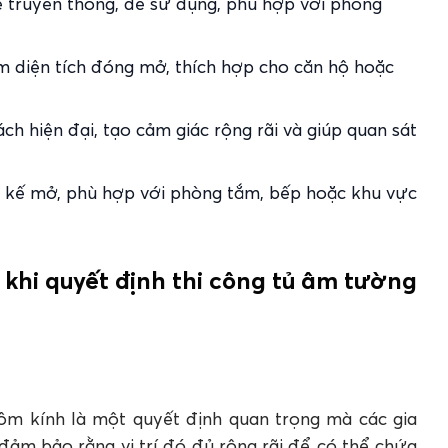
 truyền thống, dễ sử dụng, phù hợp với phòng
m diện tích đóng mở, thích hợp cho căn hộ hoặc
 hiện đại, tạo cảm giác rộng rãi và giúp quan sát
 kế mở, phù hợp với phòng tắm, bếp hoặc khu vực
t khi quyết định thi công tủ âm tường
hôm kính là một quyết định quan trọng mà các gia
 đảm bảo rằng vị trí đó đủ rộng rãi để có thể chứa