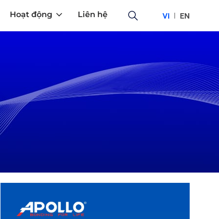
Hoạt động
Liên hệ
VI
EN