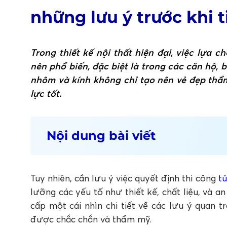
những lưu ý trước khi 
Trong thiết kế nội thất hiện đại, việc lựa
nên phổ biến, đặc biệt là trong các căn hộ, 
nhôm và kính không chỉ tạo nên vẻ đẹp th
lực tốt.
Nội dung bài viết
1. Tủ âm tường bằng nhôm kính – Giải phá
2. Những mẫu tủ âm tường bằng nhôm kí
Tuy nhiên, cần lưu ý việc quyết định thi công
t
3. Những lưu ý gia chủ cần biết khi quyế
lưỡng các yếu tố như thiết kế, chất liệu, và an
3.1 Lựa chọn vị trí đóng tủ phù hợp
3.2 Lựa chọn kiểu dáng tủ phù hợp với không 
cấp một cái nhìn chi tiết về các lưu ý quan 
3.3 Chú trọng lựa chọn kỹ thuật đóng tủ âm 
được chắc chắn và thẩm mỹ.