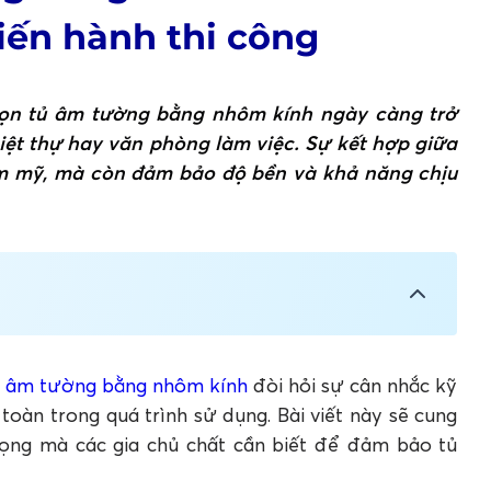
tiến hành thi công
 chọn tủ âm tường bằng nhôm kính ngày càng trở
biệt thự hay văn phòng làm việc. Sự kết hợp giữa
ẩm mỹ, mà còn đảm bảo độ bền và khả năng chịu
p lưu trữ hiện đại cho ngôi nhà mới
nh được ưa chuộng hiện nay
ủ âm tường bằng nhôm kính
đòi hỏi sự cân nhắc kỹ
t định thi công tủ âm tường nhôm kính
 toàn trong quá trình sử dụng. Bài viết này sẽ cung
gian
trọng mà các gia chủ chất cần biết để đảm bảo tủ
tường bằng nhôm kính