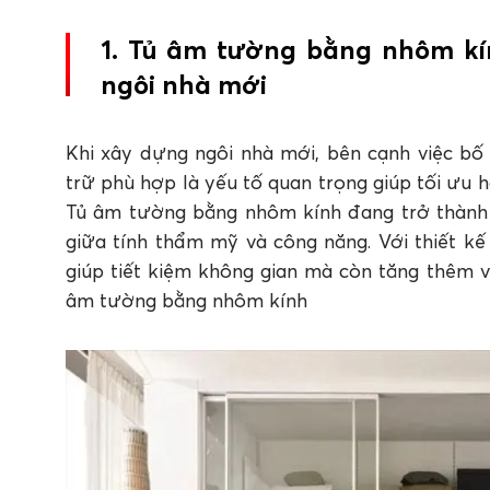
3.4 Lựa chọn hệ chất trám chất lượng, đảm 
4. Tổng kết
1. Tủ âm tường bằng nhôm kín
FAQ: Câu hỏi thường gặp về tủ âm tườn
ngôi nhà mới
1. Cửa kính tủ quần áo nên dùng cửa mở hay 
2. Thi công tủ âm tường bằng nhôm kính cần l
3. Tại sao nên sử dụng keo silicone trung tín
Khi xây dựng ngôi nhà mới, bên cạnh việc bố 
4. Làm thế nào để tủ âm tường bằng nhôm kí
trữ phù hợp là yếu tố quan trọng giúp tối ưu h
5. Bao lâu nên kiểm tra và bảo dưỡng tủ âm
Tủ âm tường bằng nhôm kính đang trở thành
giữa tính thẩm mỹ và công năng. Với thiết kế
giúp tiết kiệm không gian mà còn tăng thêm v
âm tường bằng nhôm kính