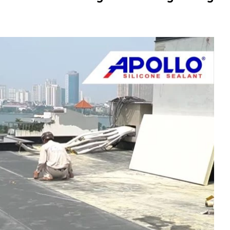
 nóng sàn mái?
ống nóng sàn mái bê tông?
nóng sàn mái bê tông?
tông bằng keo silicon là gì?