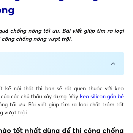
ông
quả chống nóng tối ưu. Bài viết giúp tìm ra loại
i công chống nóng vượt trội.
nhất dùng để thi công chống nóng sàn mái bê
00 trong thi công chống nóng sàn mái bê
t kế nội thất thì bạn sẽ rất quen thuộc với keo
c của các chủ thầu xây dựng. Vậy
keo silicon gắn bê
o A500
g tối ưu. Bài viết giúp tìm ra loại chất trám tốt
g
g vượt trội.
bê tông
g nào tốt nhất dùng để thi công chống