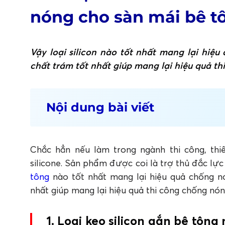
nóng cho sàn mái bê t
Vậy loại silicon nào tốt nhất mang lại hiệu 
chất trám tốt nhất giúp mang lại hiệu quả th
Nội dung bài viết
1. Loại keo silicon gắn bê tông nào tốt 
tông?
2. Ứng dụng Apollo PU Foam và Apollo A5
Chắc hẳn nếu làm trong ngành thi công, thiế
tông
silicone. Sản phẩm được coi là trợ thủ đắc lự
2.1 Chất trám cao cấp Apollo Foam và Apoll
tông
nào tốt nhất mang lại hiệu quả chống nón
2.2 Các bước thi công chống nóng sàn bê tôn
nhất giúp mang lại hiệu quả thi công chống nón
3. Tổng kết
FAQ: Câu hỏi thường gặp về keo silicon 
1. Loại keo silicon gắn bê tôn
1. Keo silicon bê tông là gì?