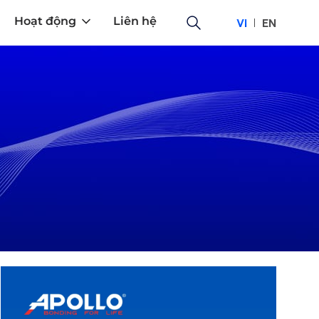
Hoạt động
Liên hệ
VI
EN