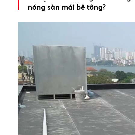
2. Keo silicon bê tông nào tốt nhất để chống
nóng sàn mái bê tông?
3. Vì sao cần dùng keo silicon khi thi công ch
4. Apollo PU Foam có vai trò gì trong chống 
5. Quy trình cơ bản để chống nóng sàn mái bê 