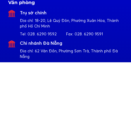
Văn phòng
Trụ sở chính
Địa chỉ:
18-20, Lê Quý Đôn, Phường Xuân Hòa, Thành
phố Hồ Chí Minh
Tel:
028. 6290 9592
Fax:
028. 6290 9591
Chi nhánh Đà Nẵng
Địa chỉ:
62 Vân Đồn, Phường Sơn Trà, Thành phố Đà
Nẵng
Tel:
023. 6355 2677
Fax:
023. 6355 2678
Chi nhánh Hà Nội
Địa chỉ:
4-6-8-10 Trần Khát Chân, Phường Hai Bà Trưng,
Thành phố Hà Nội
Tel:
024. 3791 6917
Fax:
024. 3791 6919
Theo dõi Apollo
Về Quốc Huy Anh
Giới thiệu
Sản phẩm