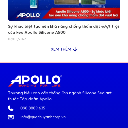
Sự khác biệt tạo nên khả năng chống thấm dột vượt trội
của keo Apollo Silicone A500
07/03/2024
XEM THÊM
Thương hiệu cao cấp thống lĩnh ngành Silicone Sealant
thuộc Tập đoàn Apollo
098 8889 635
info@quochuyanhcorp.vn