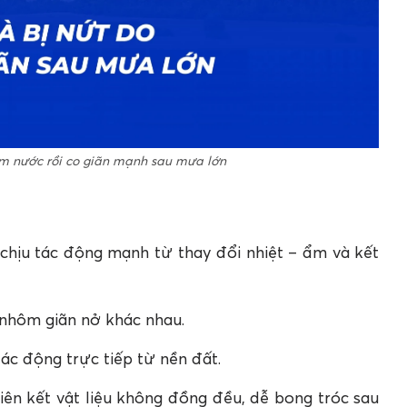
ậm nước rồi co giãn mạnh sau mưa lớn
chịu tác động mạnh từ thay đổi nhiệt – ẩm và kết
nhôm giãn nở khác nhau.
ác động trực tiếp từ nền đất.
iên kết vật liệu không đồng đều, dễ bong tróc sau