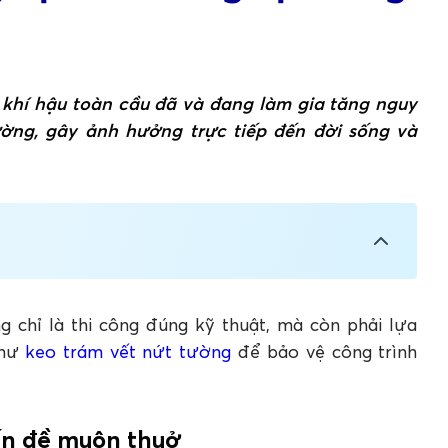
 khí hậu toàn cầu đã và đang làm gia tăng nguy
ường, gây ảnh hưởng trực tiếp đến đời sống và
n thuở
g chỉ là thi công đúng kỹ thuật, mà còn phải lựa
như
keo trám vết nứt tường
để bảo vệ công trình
ới keo Apollo A100
t nứt tường Apollo A100
ấn đề muôn thuở