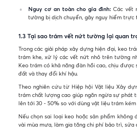
Nguy cơ an toàn cho gia đình:
Các vết n
tường bị dịch chuyển, gây nguy hiểm trực t
1.3 Tại sao trám vết nứt tường lại quan t
Trong các giải pháp xây dựng hiện đại, keo tr
trám khe, xử lý các vết nứt nhỏ trên tường n
Keo trám có khả năng đàn hồi cao, chịu được 
đất và thay đổi khí hậu.
Theo nghiên cứu từ Hiệp hội Vật liệu Xây dự
trám chất lượng cao giúp ngăn ngừa sự phát tr
lên tới 30 - 50% so với dùng vật liệu trám kém
Nếu chọn sai loại keo hoặc sản phẩm không đạ
vài mùa mưa, làm gia tăng chi phí bảo trì, sử