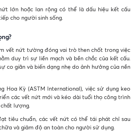
ứt lớn hoặc lan rộng có thể là dấu hiệu kết cấu
iếp cho người sinh sống.
rọng?
ám vết nứt tường đóng vai trò then chốt trong việc
hằm duy trì sự liền mạch và bền chắc của kết cấu.
sự co giãn và biến dạng nhẹ do ảnh hưởng của nền
ng Hoa Kỳ (ASTM International), việc sử dụng keo
iển các vết nứt mới và kéo dài tuổi thọ công trình
 chất lượng.
t tiêu chuẩn, các vết nứt có thể tái phát chỉ sau
a chữa và giảm độ an toàn cho người sử dụng.