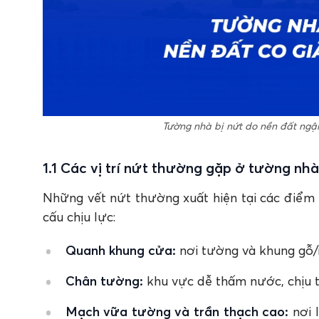
Tường nhà bị nứt do nền đất ng
1.1 Các vị trí nứt thường gặp ở tường nhà
Những vết nứt thường xuất hiện tại các điểm 
cấu chịu lực:
Quanh khung cửa:
nơi tường và khung gỗ/
Chân tường:
khu vực dễ thấm nước, chịu t
Mạch vữa tường và trần thạch cao:
nơi l