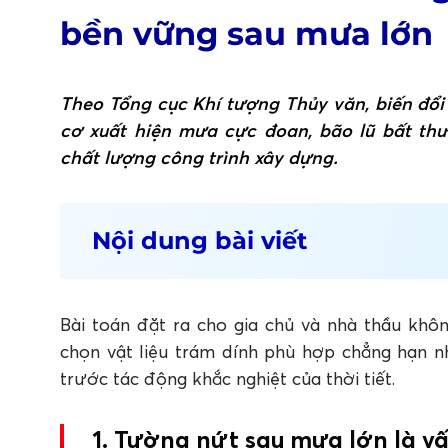
bền vững sau mưa lớn
Theo Tổng cục Khí tượng Thủy văn, biến đổi
cơ xuất hiện mưa cực đoan, bão lũ bất th
chất lượng công trình xây dựng.
Nội dung bài viết
1. Tường nứt sau mưa lớn là vấn đề muô
1.1 Các vị trí nứt thường gặp ở tường nhà
1.2 Rủi ro khi xuất hiện vết nứt tường
Bài toán đặt ra cho gia chủ và nhà thầu khôn
1.3 Tại sao trám vết nứt tường lại quan trọng?
chọn vật liệu trám dính phù hợp chẳng hạn 
2. Trám vết nứt và tăng tuổi thọ tường v
trước tác động khắc nghiệt của thời tiết.
3. Kết luận
FAQ: Câu hỏi thường gặp về keo trám vế
1. Tường nứt sau mưa lớn là v