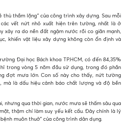
 nên dùng Apollo PU Foam?
o A100 và keo bọt nở Apollo PU Foam chính hãng ở
 thù thầm lặng” của công trình xây dựng. Sau mỗi
các vết nứt nhỏ xuất hiện trên tường, nhất là ở
ày xảy ra do nền đất ngậm nước rồi co giãn mạnh,
ục, khiến vật liệu xây dựng không còn ổn định và
Trường Đại học Bách khoa TP.HCM, có đến 84,35%
chỉ trong vòng 5 năm đầu sử dụng, trong đó phần
ng đợt mưa lớn. Con số này cho thấy, nứt tường
, mà là dấu hiệu cảnh báo chất lượng và độ bền
ại, nhưng qua thời gian, nước mưa sẽ thấm sâu qua
ặt, thậm chí làm suy yếu kết cấu. Đây chính là lý
 bệnh muôn thuở” của công trình dân dụng.