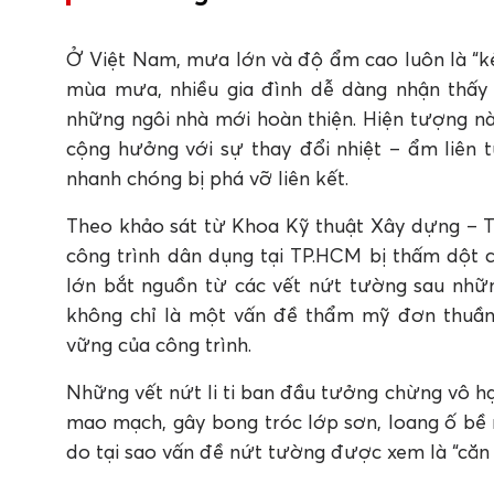
1. Tại sao tường nhà hay bị nứt sau mưa lớn?
2. Khi nào nên dùng keo Apollo A100, khi nào
3. Có thể mua keo trám vết nứt tường Apoll
Ở Việt Nam, mưa lớn và độ ẩm cao luôn là “kẻ
đâu?
mùa mưa, nhiều gia đình dễ dàng nhận thấy 
những ngôi nhà mới hoàn thiện. Hiện tượng n
cộng hưởng với sự thay đổi nhiệt – ẩm liên t
nhanh chóng bị phá vỡ liên kết.
Theo khảo sát từ Khoa Kỹ thuật Xây dựng – 
công trình dân dụng tại TP.HCM bị thấm dột 
lớn bắt nguồn từ các vết nứt tường sau nhữ
không chỉ là một vấn đề thẩm mỹ đơn thuần
vững của công trình.
Những vết nứt li ti ban đầu tưởng chừng vô h
mao mạch, gây bong tróc lớp sơn, loang ố bề m
do tại sao vấn đề nứt tường được xem là “căn