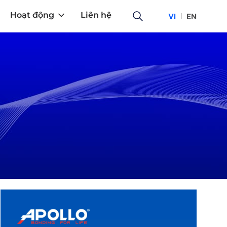
Hoạt động
Liên hệ
VI
EN