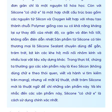
đơn giản chỉ là một nguyên tố hóa học. Còn với
Silicone “có chữ e” là một hợp chất cấu trúc bao gồm
các nguyên tử Silicon và Oxygen kết hợp với nhau tạo
thành chuỗi Polymer giống cao su có khả năng kháng
lại sự thay đổi của nhiệt độ, co giãn và đàn hồi tốt,
không dẫn điện dẫn nhiệt.Sản phẩm từ Silicone có tên
thương mại là Silicone Sealant chuyên dùng để gắn,
trám trét, bịt kín các khe hở, mối nối nhôm kính và
nhiều loại vật liệu xây dựng khác. Trong thực tế, chúng
ta thường gọi các sản phẩm này là Keo Silicon (không
dùng chữ e theo thói quen, viết và hành vi tìm kiếm
trên mạng), nhưng về mặt kỹ thuật, chất trám Silicone
mới là thuật ngữ để chỉ những sản phẩm này. Và khi
nhắc đến các sản phẩm này, Silicone “có chữ e” là
cách sử dụng chính xác nhất.