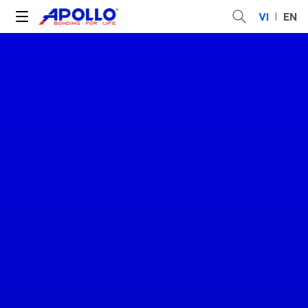
VI
EN