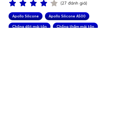
(27 đánh giá)
Apollo Silicone
Apollo Silicone A500
Chống dột mái tôn
Chống thấm mái tôn
Keo chống thấm mái tôn
Keo dán silicon Apollo A500
Keo dán mái tôn
Apollo
mái tôn bị dột
keo chống dột mái tôn
xử lý mái tôn bị dột
Chia sẻ:
Bài viết liên quan