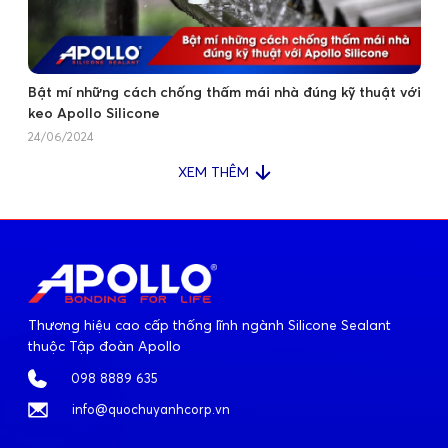
Bật mí những cách chống thấm mái nhà đúng kỹ thuật với
keo Apollo Silicone
24/06/2024
XEM THÊM
Thương hiệu cao cấp thống lĩnh ngành Silicone Sealant
thuộc Tập đoàn Apollo
098 8889 635
info@quochuyanhcorp.vn