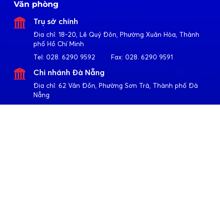
Văn phòng
Trụ sở chính
Địa chỉ:
18-20, Lê Quý Đôn, Phường Xuân Hòa, Thành
phố Hồ Chí Minh
Tel:
028. 6290 9592
Fax:
028. 6290 9591
Chi nhánh Đà Nẵng
Địa chỉ:
62 Vân Đồn, Phường Sơn Trà, Thành phố Đà
Nẵng
Tel:
023. 6355 2677
Fax:
023. 6355 2678
Chi nhánh Hà Nội
Địa chỉ:
4-6-8-10 Trần Khát Chân, Phường Hai Bà Trưng,
Thành phố Hà Nội
Tel:
024. 3791 6917
Fax:
024. 3791 6919
Theo dõi Apollo
Về Quốc Huy Anh
Giới thiệu
Sản phẩm