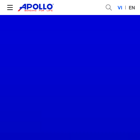
VI
EN