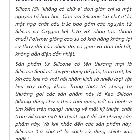
Silicon (Si) “không có chữ e” đơn giản chỉ là một
nguyên tố hóa học. Còn với Silicone “có chữ e” là
một hợp chất cấu trúc bao gồm các nguyên tử
Silicon và Oxygen kết hợp với nhau tạo thành
chuỗi Polymer giống cao su có khả năng kháng lại
sự thay đổi của nhiệt độ, co giãn và đàn hồi tốt,
không dẫn điện dẫn nhiệt.
Sản phẩm từ Silicone có tên thương mại là
Silicone Sealant chuyên dùng để gắn, trám trét, bịt
kín các khe hở, mối nối nhôm kính và nhiều loại vật
liệu xây dựng khác. Trong thực tế, chúng ta
thường gọi các sản phẩm này là Keo Silicon
(không dùng chữ e theo thói quen, viết và hành vi
tìm kiếm trên mạng), nhưng về mặt kỹ thuật, chất
trám Silicone mới là thuật ngữ để chỉ những sản
phẩm này. Và khi nhắc đến các sản phẩm này,
Silicone “có chữ e” là cách sử dụng chính xác
nhất.