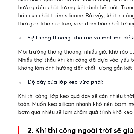
hưởng đến chất lượng kết dính bề mặt. Trong
hóa của chất trám silicone. Bởi vậy, khi thi c
thời gian khô của keo, vừa đảm bảo chất lượn
Sự thông thoáng, khô ráo và mát mẻ để k
Môi trường thông thoáng, nhiều gió, khô ráo cũ
Nhiều thợ thầu khi khi công đã dựa vào yếu 
không làm ảnh hưởng đến chất lượng gắn kết v
Độ dày của lớp keo vừa phải:
Khi thi công, lớp keo quá dày sẽ cần nhiều thờ
toàn. Muốn keo silicon nhanh khô nên bơm m
bơm quá nhiều sẽ làm chậm quá trình khô keo
2. Khi thi công ngoài trời sẽ g