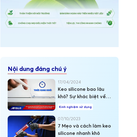
Nội dung đáng chú ý
17/04/2024
Keo silicone bao lâu
khô? Sự khác biệt về
thời gian khô giữa keo
Kinh nghiệm sử dụng
silicone trung tính và
axit?
07/10/2023
7 Mẹo và cách làm keo
silicone nhanh khô