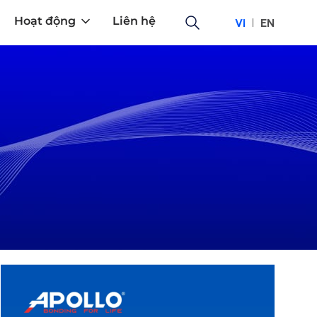
Hoạt động
Liên hệ
VI
EN