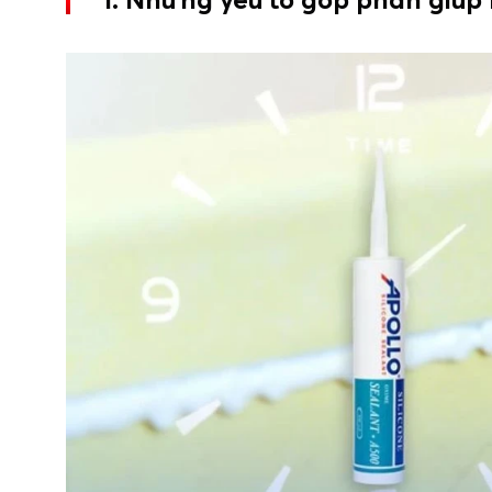
2. Độ ẩm cao có làm giảm khả năng keo silic
3. Khi thi công trám keo silicone ngoài trời, 
4. Lớp keo dày có ảnh hưởng đến tốc độ khô 
5. Khi keo silicon chưa khô hoàn toàn có đượ