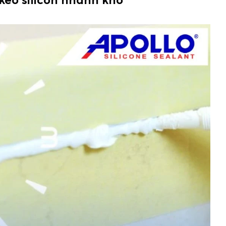
on khô nhanh không?
cần lưu ý điều gì để keo khô nhanh và đạt độ bền tốt?
của keo silicon không?
c tác động lực lên bề mặt không?