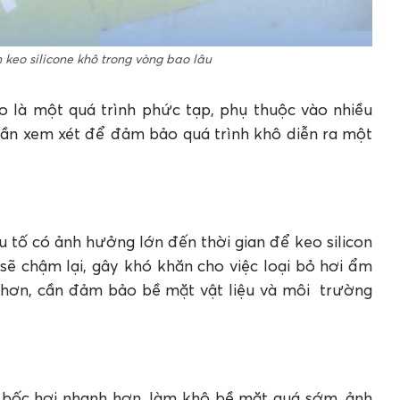
 keo silicone khô trong vòng bao lâu
o là một quá trình phức tạp, phụ thuộc vào nhiều
cần xem xét để đảm bảo quá trình khô diễn ra một
 tố có ảnh hưởng lớn đến thời gian để keo silicon
sẽ chậm lại, gây khó khăn cho việc loại bỏ hơi ẩm
h hơn, cần đảm bảo bề mặt vật liệu và môi trường
o bốc hơi nhanh hơn, làm khô bề mặt quá sớm, ảnh