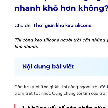
nhanh khô hơn không
Chủ đề:
Thời gian khô keo silicone
Thi công keo silicone ngoài trời cần những 
khô nhanh.
Nội dung bài viết
1. Những yếu tố góp phần giúp keo silico
2. Khi thi công ngoài trời sẽ giúp keo sil
Cần lưu ý những gì khi thi công ngoài trời để
3. Một vài lưu ý khi thi công trám keo sil
trám trét tốt nhất. Cùng chúng tôi tìm câu trả lờ
4. Tổng kết
FAQ: Câu hỏi thường gặp về cách làm keo
1. Những yếu tố góp phần giúp 
1. Keo silicon nhanh khô trong điều kiện ngoài