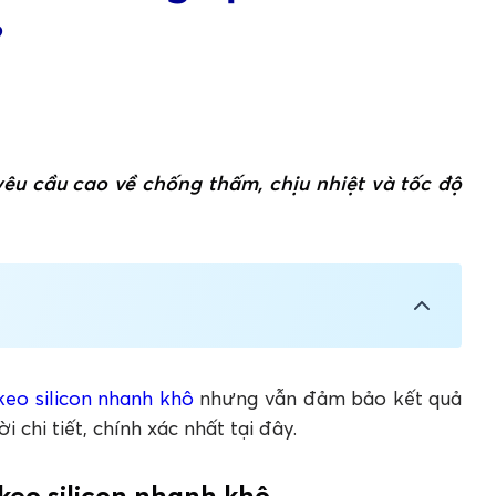
?
yêu cầu cao về chống thấm, chịu nhiệt và tốc độ
n nhanh khô
icon nhanh khô hơn?
keo silicon nhanh khô
nhưng vẫn đảm bảo kết quả
icone ngoài trời
i chi tiết, chính xác nhất tại đây.
 silicon nhanh khô
keo silicon nhanh khô
 trời có đúng không?