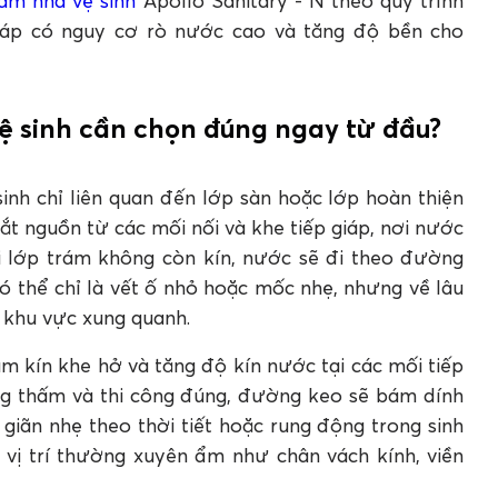
ấm nhà vệ sinh
Apollo Sanitary - N theo quy trình
he hở
giáp có nguy cơ rò nước cao và tăng độ bền cho
 chống thấm
ng thấm bền lâu
vệ sinh cần chọn đúng ngay từ đầu?
ấm nhà vệ sinh Apollo Sanitary - N
 - N dùng để xử lý những vị trí nào?
nh chỉ liên quan đến lớp sàn hoặc lớp hoàn thiện
vệ sinh ngay từ đầu?
ắt nguồn từ các mối nối và khe tiếp giáp, nơi nước
sinh cần kiểm tra những hạng mục nào?
hi lớp trám không còn kín, nước sẽ đi theo đường
dột và ẩm mốc?
ó thể chỉ là vết ố nhỏ hoặc mốc nhẹ, nhưng về lâu
 tiên chống thấm?
 khu vực xung quanh.
 kín khe hở và tăng độ kín nước tại các mối tiếp
ng thấm và thi công đúng, đường keo sẽ bám dính
 giãn nhẹ theo thời tiết hoặc rung động trong sinh
 vị trí thường xuyên ẩm như chân vách kính, viền