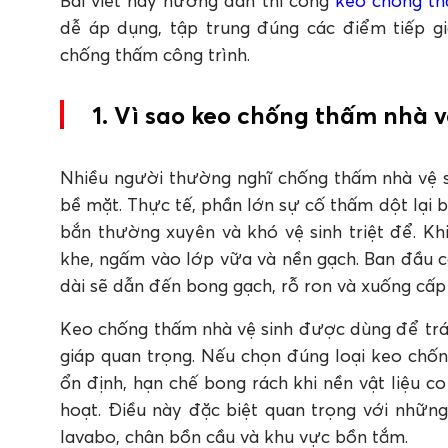
Bài viết này hướng dẫn thi công
keo chống th
Bước 2: Cắt vòi keo phù hợp với kích thước k
dễ áp dụng, tập trung đúng các điểm tiếp 
Bước 3: Bắn keo liền mạch và đúng vị trí cần
chống thấm công trình.
Bước 4: Chờ keo ổn định và xử lý keo thừa
4. Lưu ý quan trọng để thi công keo chố
1. Vì sao keo chống thấm nhà 
5. Kết luận
FAQ: Câu hỏi thường gặp về keo chống th
1. Keo chống thấm nhà vệ sinh Apollo Sanitary
Nhiều người thường nghĩ chống thấm nhà vệ si
2. Vì sao cần chọn đúng keo chống thấm nhà 
bề mặt. Thực tế, phần lớn sự cố thấm dột lại b
3. Trước khi thi công keo chống thấm nhà vệ 
bắn thường xuyên và khó vệ sinh triệt để. K
4. Tại sao khu vực lavabo dễ phát sinh thấm 
khe, ngấm vào lớp vữa và nền gạch. Ban đầu c
5. Vì sao cống thoát nước sàn là điểm cần ưu
dài sẽ dẫn đến bong gạch, rỗ ron và xuống cấp
Keo chống thấm nhà vệ sinh được dùng để trám
giáp quan trọng. Nếu chọn đúng loại keo chố
ổn định, hạn chế bong rách khi nền vật liệu co
hoạt. Điều này đặc biệt quan trọng với những
lavabo, chân bồn cầu và khu vực bồn tắm.