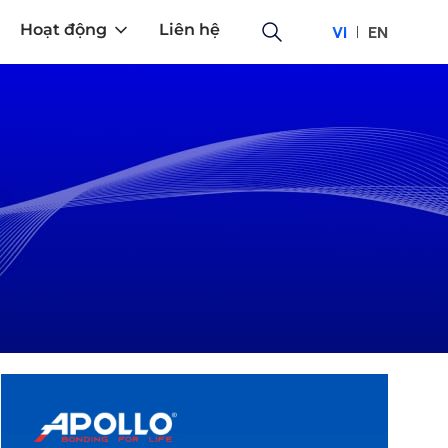
Hoạt động
Liên hệ
VI
EN