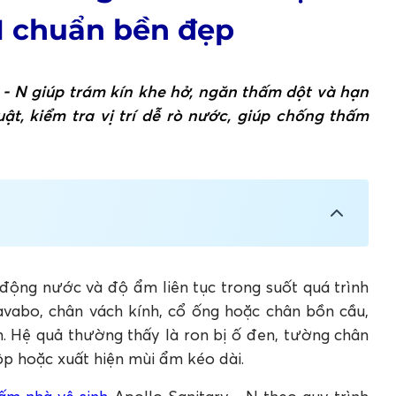
 N chuẩn bền đẹp
 - N giúp trám kín khe hở, ngăn thấm dột và hạn
t, kiểm tra vị trí dễ rò nước, giúp chống thấm
 chọn đúng ngay từ đầu?
i công keo chống thấm nhà vệ sinh
 động nước và độ ẩm liên tục trong suốt quá trình
avabo, chân vách kính, cổ ống hoặc chân bồn cầu,
. Hệ quả thường thấy là ron bị ố đen, tường chân
ộp hoặc xuất hiện mùi ẩm kéo dài.
vệ sinh Apollo Sanitary - N
ỹ lưỡng