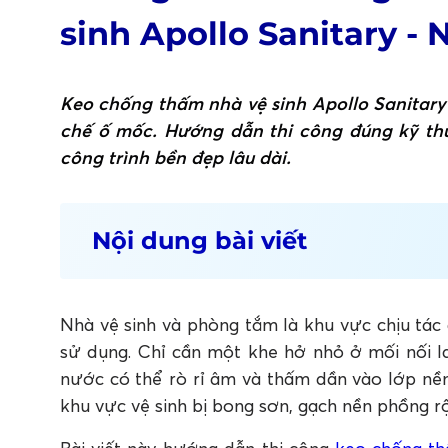
sinh Apollo Sanitary -
Keo chống thấm nhà vệ sinh Apollo Sanitary
chế ố mốc. Hướng dẫn thi công đúng kỹ thuậ
công trình bền đẹp lâu dài.
Nội dung bài viết
1. Vì sao keo chống thấm nhà vệ sinh cần
2. Những vị trí cần kiểm tra trước khi th
Nhà vệ sinh và phòng tắm là khu vực chịu tác
2.1 Lavabo và đường ống cấp thoát nước
2.2 Cống thoát nước sàn
sử dụng. Chỉ cần một khe hở nhỏ ở mối nối l
2.3 Vách kính phòng tắm
nước có thể rò rỉ âm và thấm dần vào lớp nền
2.4 Chân bồn cầu
khu vực vệ sinh bị bong sơn, gạch nền phồng r
3. Quy trình thi công keo chống thấm nhà 
Bước 1: Chuẩn bị dụng cụ và vệ sinh bề mặt k