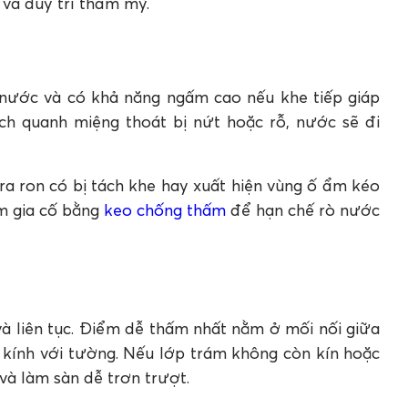
 và duy trì thẩm mỹ.
 nước và có khả năng ngấm cao nếu khe tiếp giáp
ạch quanh miệng thoát bị nứt hoặc rỗ, nước sẽ đi
ra ron có bị tách khe hay xuất hiện vùng ố ẩm kéo
ám gia cố bằng
keo chống thấm
để hạn chế rò nước
và liên tục. Điểm dễ thấm nhất nằm ở mối nối giữa
a kính với tường. Nếu lớp trám không còn kín hoặc
và làm sàn dễ trơn trượt.