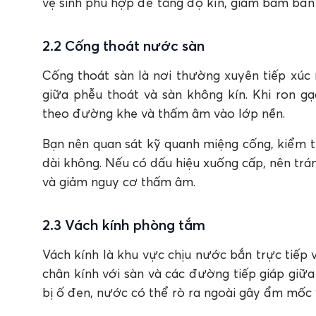
vệ sinh phù hợp để tăng độ kín, giảm bám bẩn
2.2 Cống thoát nước sàn
Cống thoát sàn là nơi thường xuyên tiếp xúc
giữa phễu thoát và sàn không kín. Khi ron g
theo đường khe và thấm âm vào lớp nền.
Bạn nên quan sát kỹ quanh miệng cống, kiểm t
dài không. Nếu có dấu hiệu xuống cấp, nên tr
và giảm nguy cơ thấm âm.
2.3 Vách kính phòng tắm
Vách kính là khu vực chịu nước bắn trực tiếp 
chân kính với sàn và các đường tiếp giáp giữ
bị ố đen, nước có thể rò ra ngoài gây ẩm mốc 