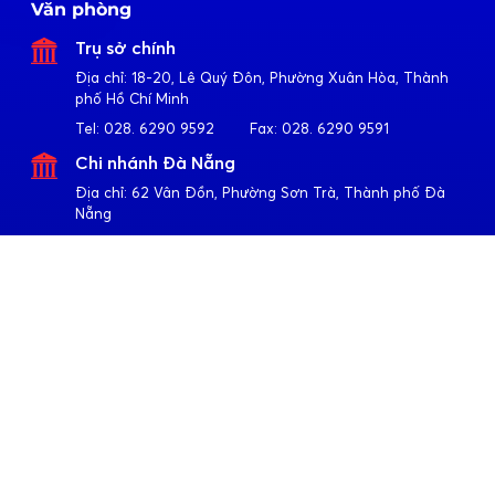
Văn phòng
Trụ sở chính
Địa chỉ:
18-20, Lê Quý Đôn, Phường Xuân Hòa, Thành
phố Hồ Chí Minh
Tel:
028. 6290 9592
Fax:
028. 6290 9591
Chi nhánh Đà Nẵng
Địa chỉ:
62 Vân Đồn, Phường Sơn Trà, Thành phố Đà
Nẵng
Tel:
023. 6355 2677
Fax:
023. 6355 2678
Chi nhánh Hà Nội
Địa chỉ:
4-6-8-10 Trần Khát Chân, Phường Hai Bà Trưng,
Thành phố Hà Nội
Tel:
024. 3791 6917
Fax:
024. 3791 6919
Theo dõi Apollo
Về Quốc Huy Anh
Giới thiệu
Sản phẩm