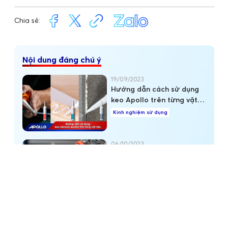
Chia sẻ:
Nội dung đáng chú ý
19/09/2023
Hướng dẫn cách sử dụng
keo Apollo trên từng vật
liệu
Kinh nghiệm sử dụng
06/10/2023
Làm sao để sử dụng súng
bắn keo silicone đúng
cách?
Kinh nghiệm sử dụng
15/09/2023
Hướng dẫn cách bắn