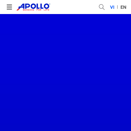
VI
EN