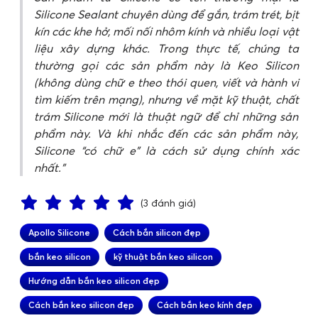
Silicone Sealant chuyên dùng để gắn, trám trét, bịt
kín các khe hở, mối nối nhôm kính và nhiều loại vật
liệu xây dựng khác. Trong thực tế, chúng ta
thường gọi các sản phẩm này là Keo Silicon
(không dùng chữ e theo thói quen, viết và hành vi
tìm kiếm trên mạng), nhưng về mặt kỹ thuật, chất
trám Silicone mới là thuật ngữ để chỉ những sản
phẩm này. Và khi nhắc đến các sản phẩm này,
Silicone “có chữ e” là cách sử dụng chính xác
nhất.
(3 đánh giá)
Apollo Silicone
Cách bắn silicon đẹp
bắn keo silicon
kỹ thuật bắn keo silicon
Hướng dẫn bắn keo silicon đẹp
Cách bắn keo silicon đẹp
Cách bắn keo kính đẹp