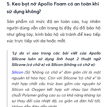
5. Keo bọt nở Apollo Foam có an toàn khi
sử dụng không?
Sản phẩm có mức độ an toàn cao, tuy nhiên
người dùng vẫn cần trang bị đầy đủ đồ bảo hộ
như găng tay, kính bảo hộ và tránh để keo tiếp
xúc trực tiếp với da hoặc mắt.
Lý do vì sao trong các bài viết của Apollo
Silicone luôn sử dụng linh hoạt 2 thuật ngữ
Silicone (có chữ e) và Silicon (không có chữ e):
Silicon
(Si) “không có chữ e” đơn giản chỉ là một
nguyên tố hóa học. Còn với Silicone “có chữ e” là
một hợp chất cấu trúc bao gồm các nguyên tử
Silicon và Oxygen kết hợp với nhau tạo thành
chuỗi Polymer giống cao su có khả năng kháng lại
sự thay đổi của nhiệt độ, co giãn và đàn hồi tốt,
không dẫn điện dẫn nhiệt.