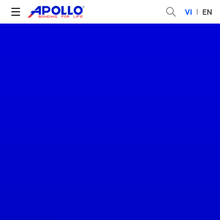
VI
EN