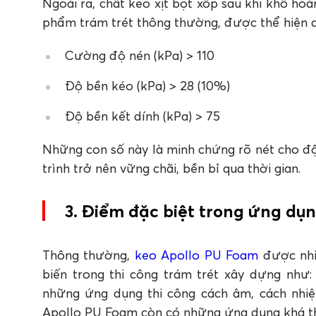
Ngoài ra, chất keo xịt bọt xốp sau khi khô ho
phẩm trám trét thông thường, được thể hiện 
Cường độ nén (kPa) > 110
Độ bền kéo (kPa) > 28 (10%)
Độ bền kết dính (kPa) > 75
Những con số này là minh chứng rõ nét cho đ
trình trở nên vững chãi, bền bỉ qua thời gian.
3. Điểm đặc biệt trong ứng dụ
Thông thường,
keo Apollo PU Foam
được nhi
biến trong thi công trám trét xây dựng như
những ứng dụng thi công cách âm, cách nhiệ
Apollo PU Foam còn có những ứng dụng khá th