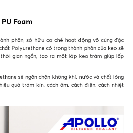
nghiệp tin dùng?
o PU Foam
ở được bao nhiêu?
hông?
g những hạng mục nào?
thành phần, sở hữu cơ chế hoạt động vô cùng độc
t chất Polyurethane có trong thành phần của keo sẽ
hời gian ngắn, tạo ra một lớp keo trám giúp lấp
rethane sẽ ngăn chặn không khí, nước và chất lỏng
iệu quả trám kín, cách âm, cách điện, cách nhiệt