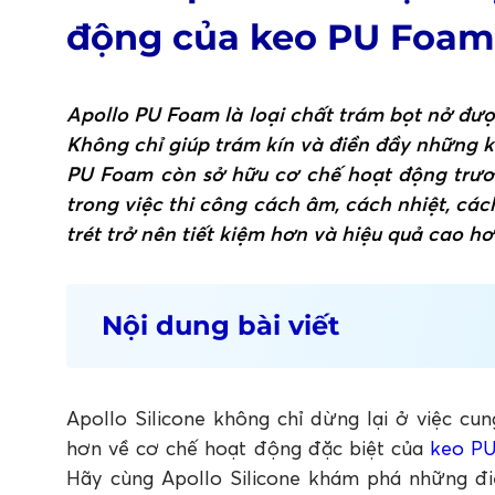
động của keo PU Foam
Apollo PU Foam là loại chất trám bọt nở đượ
Không chỉ giúp trám kín và điền đầy những k
PU Foam còn sở hữu cơ chế hoạt động trươn
trong việc thi công cách âm, cách nhiệt, các
trét trở nên tiết kiệm hơn và hiệu quả cao hơ
Nội dung bài viết
1. Cơ chế hoạt động của Apollo PU Foam
2. Apollo PU Foam - Giải pháp trám trét 
Apollo Silicone không chỉ dừng lại ở việc c
3. Điểm đặc biệt trong ứng dụng của Ap
hơn về cơ chế hoạt động đặc biệt của
keo P
4. Kết luận
Hãy cùng Apollo Silicone khám phá những đ
FAQ: Câu hỏi thường gặp về điểm đặc bi