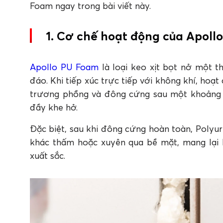
Foam ngay trong bài viết này.
Foam
1. Chất liệu PU Foam là gì?
2. Vì sao keo PU Foam được thợ thầu chuyên 
1. Cơ chế hoạt động của Apoll
3. Một bình keo xịt bọt nở PU Foam có thể n
4. Keo PU Foam có chống nước và cách âm k
5. Keo PU Foam thường được ứng dụng tron
Apollo PU Foam
là loại keo xịt bọt nở một 
đáo. Khi tiếp xúc trực tiếp với không khí, hoạ
trương phồng và đông cứng sau một khoảng t
đầy khe hở.
Đặc biệt, sau khi đông cứng hoàn toàn, Polyu
khác thấm hoặc xuyên qua bề mặt, mang lại h
xuất sắc.