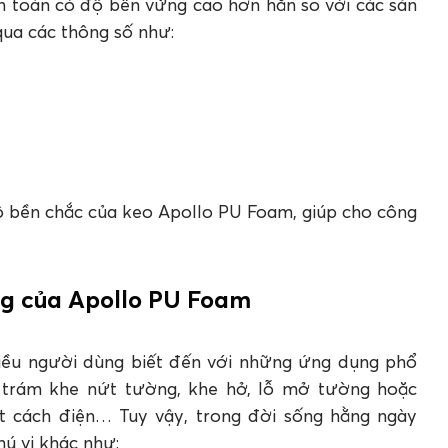
àn toàn có độ bền vững cao hơn hẳn so với các sản
qua các thông số như:
ộ bền chắc của keo Apollo PU Foam, giúp cho công
ng của Apollo PU Foam
ều người dùng biết đến với những ứng dụng phổ
: trám khe nứt tường, khe hở, lỗ mở tường hoặc
t cách điện… Tuy vậy, trong đời sống hằng ngày
ú vị khác như: