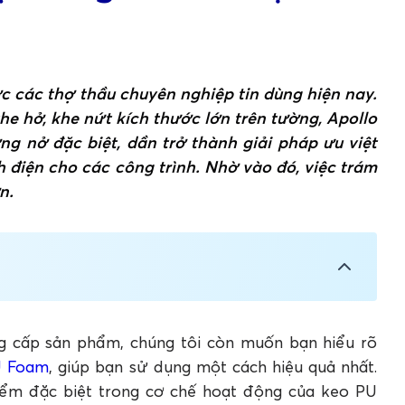
c các thợ thầu chuyên nghiệp tin dùng hiện nay.
he hở, khe nứt kích thước lớn trên tường, Apollo
g nở đặc biệt, dần trở thành giải pháp ưu việt
h điện cho các công trình. Nhờ vào đó, việc trám
n.
bền vững, tiết kiệm
ung cấp sản phẩm, chúng tôi còn muốn bạn hiểu rõ
ollo PU Foam
U Foam
, giúp bạn sử dụng một cách hiệu quả nhất.
iểm đặc biệt trong cơ chế hoạt động của keo PU
ệt trong cơ chế hoạt động của keo Apollo PU