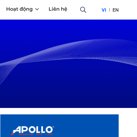
Hoạt động
Liên hệ
VI
EN