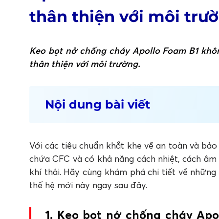
thân thiện với môi trư
Keo bọt nở chống cháy Apollo Foam B1 khôn
thân thiện với môi trường.
Nội dung bài viết
1. Keo bọt nở chống cháy Apollo Foam B1 
môi trường
1.1 Chất keo bọt nở foam chống cháy không
Với các tiêu chuẩn khắt khe về an toàn và bả
1.2 Mang lại hiệu suất tiết kiệm năng lượng c
chứa CFC và có khả năng cách nhiệt, cách âm v
1.3 Chất keo bọt nở bền vững với thời gian
khí thải. Hãy cùng khám phá chi tiết về những
2. Apollo PU Foam B1 - Keo bọt nở foam 
thế hệ mới này ngay sau đây.
FAQ: Câu hỏi thường gặp về keo bọt nở 
1. Keo bọt nở chống cháy Apollo PU Foam B1 
1. Keo bọt nở chống cháy Apol
2. Vì sao việc “không chứa CFC – HCFC” lại q