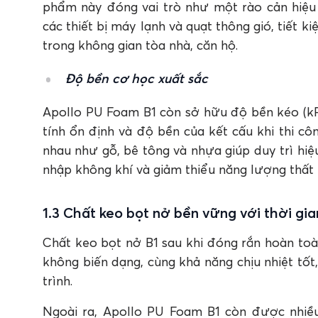
phẩm này đóng vai trò như một rào cản hiệu 
các thiết bị máy lạnh và quạt thông gió, tiết 
trong không gian tòa nhà, căn hộ.
Độ bền cơ học xuất sắc
Apollo PU Foam B1 còn sở hữu độ bền kéo (kP
tính ổn định và độ bền của kết cấu khi thi c
nhau như gỗ, bê tông và nhựa giúp duy trì hiệu
nhập không khí và giảm thiểu năng lượng thất 
1.3 Chất keo bọt nở bền vững với thời gia
Chất keo bọt nở B1 sau khi đóng rắn hoàn toà
không biến dạng, cùng khả năng chịu nhiệt tố
trình.
Ngoài ra, Apollo PU Foam B1 còn được nhiều