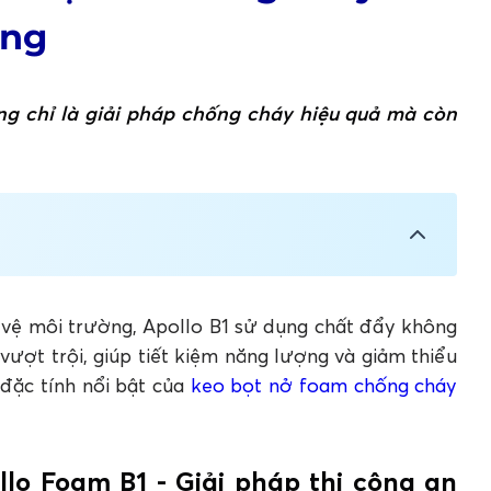
ờng
g chỉ là giải pháp chống cháy hiệu quả mà còn
- Giải pháp thi công an toàn, thân thiện với
 chứa CFC-HCFC
o vệ môi trường, Apollo B1 sử dụng chất đẩy không
ao
ượt trội, giúp tiết kiệm năng lượng và giảm thiểu
 đặc tính nổi bật của
keo bọt nở foam chống cháy
chống cháy công trình chuyên nghiệp
chống cháy Apollo PU Foam B1
có thân thiện với môi trường không?
lo Foam B1 - Giải pháp thi công an
uan trọng trong xây dựng?