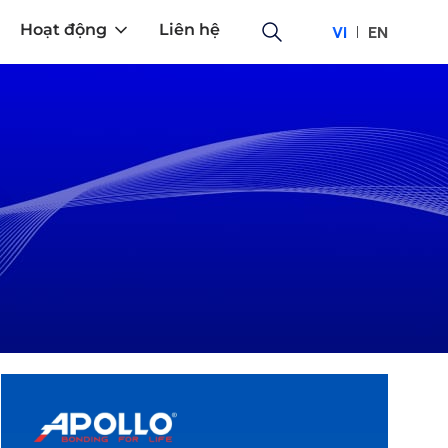
Hoạt động
Liên hệ
VI
EN