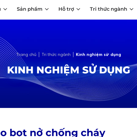
u
Sản phẩm
Hỗ trợ
Tri thức ngành
Trang chủ
Tri thức ngành
Kinh nghiệm sử dụng
KINH NGHIỆM SỬ DỤNG
eo bọt nở chống cháy