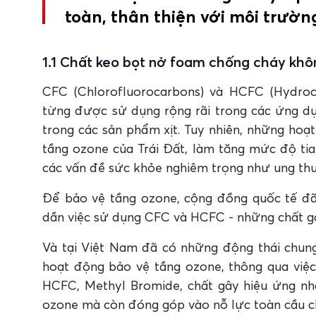
3. Apollo PU Foam B1 đạt tiêu chuẩn chống c
toàn, thân thiện với môi trườn
4. Keo chống cháy B1 có sinh khói độc hay mù
5. Keo bọt nở foam B1 có phù hợp với các dự
1.1 Chất keo bọt nở foam chống cháy k
CFC (Chlorofluorocarbons) và HCFC (Hydroc
từng được sử dụng rộng rãi trong các ứng dụ
trong các sản phẩm xịt. Tuy nhiên, những hoạ
tầng ozone của Trái Đất, làm tăng mức độ tia 
các vấn đề sức khỏe nghiêm trọng như ung thư
Để bảo vệ tầng ozone, cộng đồng quốc tế đã
dần việc sử dụng CFC và HCFC - những chất g
Và tại Việt Nam đã có những động thái chung
hoạt động bảo vệ tầng ozone, thông qua việc
HCFC, Methyl Bromide, chất gây hiệu ứng nh
ozone mà còn đóng góp vào nỗ lực toàn cầu chố