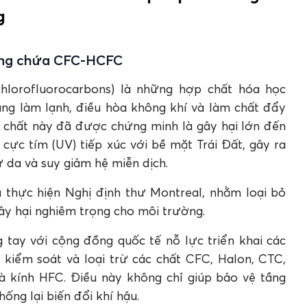
háy nào?
g
i nguy hiểm khi gặp lửa không?
 án chống cháy chuyên nghiệp không?
hông chứa CFC-HCFC
hlorofluorocarbons) là những hợp chất hóa học
ng làm lạnh, điều hòa không khí và làm chất đẩy
t chất này đã được chứng minh là gây hại lớn đến
cực tím (UV) tiếp xúc với bề mặt Trái Đất, gây ra
 da và suy giảm hệ miễn dịch.
 thực hiện Nghị định thư Montreal, nhằm loại bỏ
ây hại nghiêm trọng cho môi trường.
 tay với cộng đồng quốc tế nỗ lực triển khai các
 kiểm soát và loại trừ các chất CFC, Halon, CTC,
à kính HFC. Điều này không chỉ giúp bảo vệ tầng
ng lại biến đổi khí hậu​.