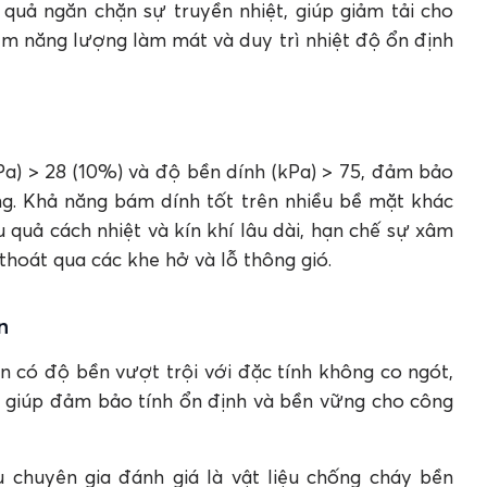
quả ngăn chặn sự truyền nhiệt, giúp giảm tải cho
kiệm năng lượng làm mát và duy trì nhiệt độ ổn định
a) > 28 (10%) và độ bền dính (kPa) > 75, đảm bảo
ông. Khả năng bám dính tốt trên nhiều bề mặt khác
 quả cách nhiệt và kín khí lâu dài, hạn chế sự xâm
thoát qua các khe hở và lỗ thông gió.
n
n có độ bền vượt trội với đặc tính không co ngót,
t, giúp đảm bảo tính ổn định và bền vững cho công
 chuyên gia đánh giá là vật liệu chống cháy bền