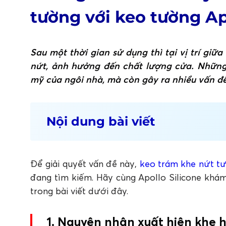
tường với keo tường Ap
Sau một thời gian sử dụng thì tại vị trí giữ
nứt, ảnh hưởng đến chất lượng cửa. Những
mỹ của ngôi nhà, mà còn gây ra nhiều vấn đề
Nội dung bài viết
1. Nguyên nhân xuất hiện khe hở giữa kh
2. Hướng dẫn sử dụng Apollo Acrylic A1
Để giải quyết vấn đề này,
keo trám khe nứt t
Bước 1: Chuẩn bị công cụ và vật liệu
Bước 2: Làm sạch khe hở
đang tìm kiếm. Hãy cùng Apollo Silicone kh
Bước 3: Sử dụng băng keo
trong bài viết dưới đây.
Bước 4: Sử dụng Apollo Acrylic A100
Bước 5: Làm sạch và chờ khô
1. Nguyên nhân xuất hiện khe 
3. Lưu ý khi sử dụng Apollo Acrylic A100