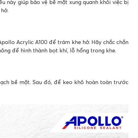
u này giúp bảo vệ bề mặt xung quanh khỏi việc bị
 hở.
Apollo Acrylic A100 để trám khe hở. Hãy chắc chắn
ông để hình thành bọt khí, lỗ hổng trong khe.
 sạch bề mặt. Sau đó, để keo khô hoàn toàn trước