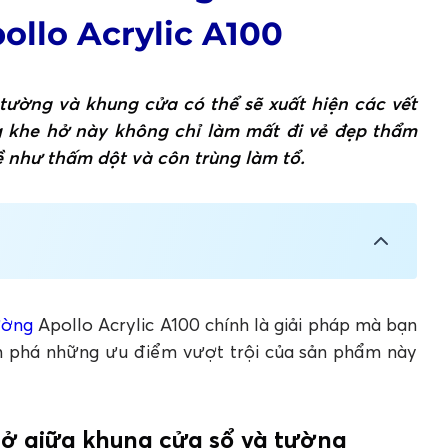
ollo Acrylic A100
a tường và khung cửa có thể sẽ xuất hiện các vết
 khe hở này không chỉ làm mất đi vẻ đẹp thẩm
 như thấm dột và côn trùng làm tổ.
ung cửa sổ và tường
00 khắc phục khe hở khung cửa sổ và tường
ường
Apollo Acrylic A100 chính là giải pháp mà bạn
ám phá những ưu điểm vượt trội của sản phẩm này
hở giữa khung cửa sổ và tường
 để trám viền khung cửa sổ