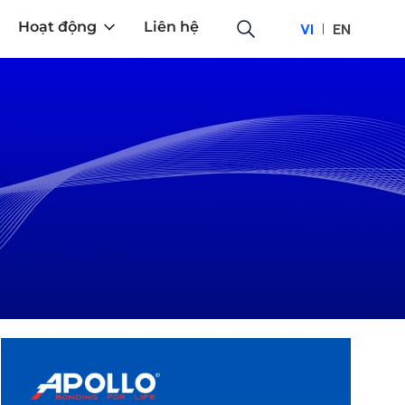
Hoạt động
Liên hệ
VI
EN