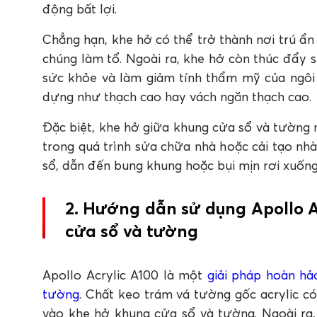
động bất lợi.
Chẳng hạn, khe hở có thể trở thành nơi trú ẩn
chúng làm tổ. Ngoài ra, khe hở còn thúc đẩy
sức khỏe và làm giảm tính thẩm mỹ của ngôi 
dựng như thạch cao hay vách ngăn thạch cao.
Đặc biệt, khe hở giữa khung cửa sổ và tường
trong quá trình sửa chữa nhà hoặc cải tạo nh
sổ, dẫn đến bung khung hoặc bụi mịn rơi xuốn
2. Hướng dẫn sử dụng Apollo A
cửa sổ và tường
Apollo Acrylic A100 là một
giải pháp hoàn hả
tường
. Chất keo trám vá tường gốc acrylic 
vào khe hở khung cửa sổ và tường. Ngoài ra,