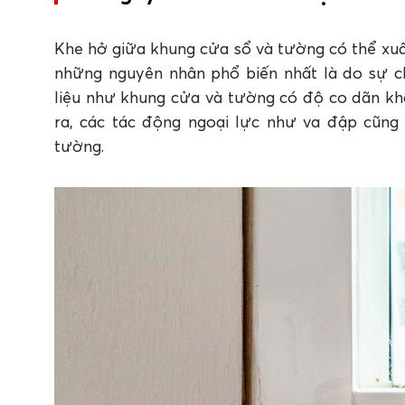
4. Tổng kết
FAQ: Câu hỏi thường gặp về cách xử lý k
Khe hở giữa khung cửa sổ và tường có thể xuấ
A100
những nguyên nhân phổ biến nhất là do sự chê
1. Nguyên nhân nào khiến khe hở giữa khung 
liệu như khung cửa và tường có độ co dãn kh
2. Quy trình thi công trám khe hở khung cửa
ra, các tác động ngoại lực như va đập cũng
nào?
tường.
3. Khi trám khe nứt tường có cần làm sạch b
4. Apollo Acrylic A100 có ưu điểm gì khi dùng
5. Keo trám tường Apollo A100 phù hợp xử lý 