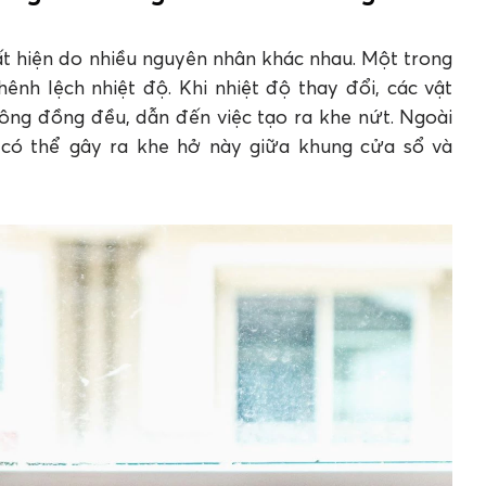
he hở khung cửa sổ và tường với keo Apollo
t hiện do nhiều nguyên nhân khác nhau. Một trong
nh lệch nhiệt độ. Khi nhiệt độ thay đổi, các vật
cửa sổ và tường xuất hiện?
ông đồng đều, dẫn đến việc tạo ra khe nứt. Ngoài
 sổ và tường với keo Apollo A100 gồm những bước
 có thể gây ra khe hở này giữa khung cửa sổ và
ề mặt trước không?
 trám khe nứt tường?
những vị trí nào trong nhà?