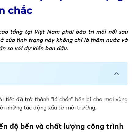
n chắc
o tầng tại Việt Nam phải bảo trì mối nối sau
ả của tình trạng này không chỉ là thấm nước và
ần so với dự kiến ban đầu.
 và chất lượng công trình
ời tiết đã trở thành “lá chắn” bền bỉ cho mọi vùng
khỏi những tác động xấu từ môi trường.
 bảo vệ hiệu quả cho các công trình trước tác
đến độ bền và chất lượng công trình
tiết phù hợp với từng khu vực tại Việt Nam