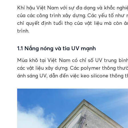
3.2 Trung bộ ven biển
Khí hậu Việt Nam với sự đa dạng và khắc nghi
3.3 Nam bộ
của các công trình xây dựng. Các yếu tố như 
4. Kết luận
chỉ quyết định tuổi thọ của vật liệu mà còn
FAQ: Câu hỏi thường gặp về keo silicone 
trình.
1.1 Nắng nóng và tia UV mạnh
Mùa khô tại Việt Nam có chỉ số UV trung bìn
các vật liệu xây dựng. Các polymer thông thườ
ánh sáng UV, dẫn đến việc keo silicone thông 