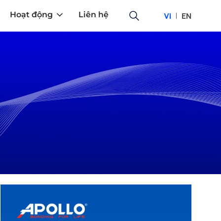
Hoạt động
Liên hệ
VI
EN