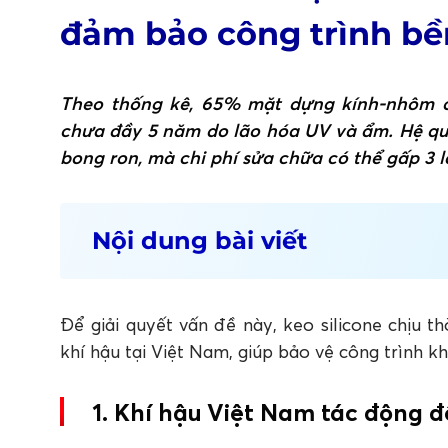
đảm bảo công trình bề
Theo thống kê, 65% mặt dựng kính-nhôm ca
chưa đầy 5 năm do lão hóa UV và ẩm. Hệ qu
bong ron, mà chi phí sửa chữa có thể gấp 3 l
Nội dung bài viết
1. Khí hậu Việt Nam tác động đến độ bền
1.1 Nắng nóng và tia UV mạnh
1.2 Độ ẩm cao, mưa dầm
Để giải quyết vấn đề này, keo silicone chịu th
1.3 Gió bão và hơi muối ven biển
khí hậu tại Việt Nam, giúp bảo vệ công trình 
2. Keo silicone chịu thời tiết: Giải pháp
động của môi trường
1. Khí hậu Việt Nam tác động 
3. Gợi ý lựa chọn keo silicone chịu thời 
3.1 Bắc bộ