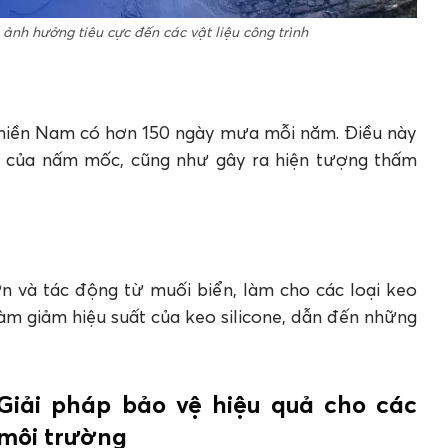
ảnh hưởng tiêu cực đến các vật liệu công trình
 miền Nam có hơn 150 ngày mưa mỗi năm. Điều này
ển của nấm mốc, cũng như gây ra hiện tượng thấm
ớn và tác động từ muối biển, làm cho các loại keo
àm giảm hiệu suất của keo silicone, dẫn đến những
t: Giải pháp bảo vệ hiệu quả cho các
 môi trường