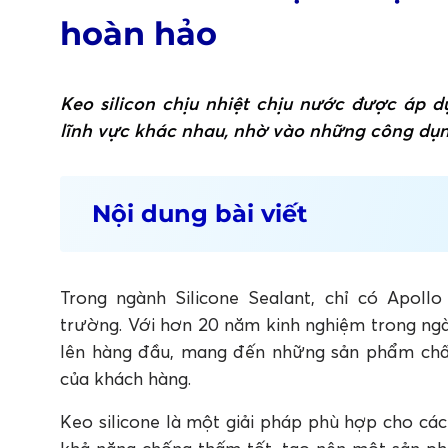
hoàn hảo
Keo silicon chịu nhiệt chịu nước được áp 
lĩnh vực khác nhau, nhờ vào những công dụn
Nội dung bài viết
1. Giới thiệu về keo silicon chịu nhiệt chị
1.1. Thế nào là chất keo silicon chịu nhiệt chịu
1.2. Ưu điểm của chất keo silicon chịu nhiệt ch
Trong ngành Silicone Sealant, chỉ có Apollo
2. Ứng dụng của keo silicon chịu nhiệt ch
trường. Với hơn 20 năm kinh nghiệm trong ngà
3. Cách sử dụng keo silicon chịu nhiệt ch
lên hàng đầu, mang đến những sản phẩm chất
3.1. Hướng dẫn cách chuẩn bị và áp dụng keo A
của khách hàng.
3.2. Lưu ý về việc đảm bảo bề mặt sạch và khô
Keo silicone là một giải pháp phù hợp cho các 
4. Kết luận