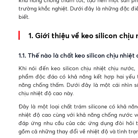
khả năng chống thấm tốt, tạo nên một sản p
FAQ: Câu hỏi thường gặp về keo silicone 
trường khắc nghiệt. Dưới đây là những đặc đ
1. Keo silicon chịu nhiệt chịu nước là gì?
2. Ưu điểm nổi bật của keo silicone chịu nhiệt 
biết.
3. Keo silicon chịu nhiệt được ứng dụng trong 
4. Keo silicone chịu nhiệt sử dụng như thế nào
1. Giới thiệu về keo silicon chịu
5. Apollo Silicone Sealant A500 có phải dòng 
1.1. Thế nào là chất keo silicon chịu nhiệt
Khi nói đến keo silicon chịu nhiệt chịu nước
phẩm độc đáo có khả năng kết hợp hai yếu t
năng chống thấm. Dưới đây là một cái nhìn sâu
chịu nhiệt độ cao này.
Đây là một loại chất trám silicone có khả năn
nhiệt độ cao cùng với khả năng chống nước 
đáp ứng nhu cầu của các ứng dụng đòi hỏi t
gồm cả những thay đổi về nhiệt độ và tình trạ