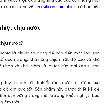
hẩm vượt trội, đáp ứng nhu cầu của cả những môi
chịu nhiệt chịu nước
iểm quan trọng về
keo silicon chịu nhiệt
mà bạn nên
chịu nước là gì?
lĩnh vực nào?
?
 nhiệt chịu nước
chịu nhiệt chịu nước không?
 chịu nước?
, nghĩa là chúng ta đang đề cập đến một loại sản
ố quan trọng: khả năng chịu nhiệt độ cao và khả
 hơn về khái niệm và lợi ích của loại keo silicon
g duy trì tính kết dính ổn định dưới tác động của
và độ ẩm cực tốt. Sản phẩm này được thiết kế để
ính bền vững trong môi trường khắc nghiệt, bao
ng ẩm ướt.