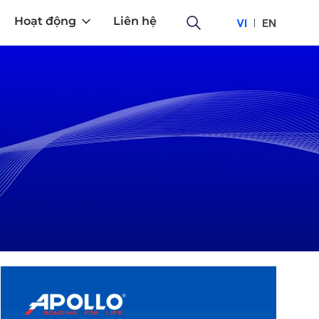
Hoạt động
Liên hệ
VI
EN