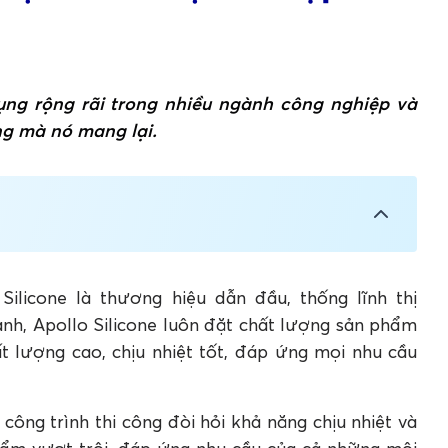
dụng rộng rãi trong nhiều ngành công nghiệp và
g mà nó mang lại.
u nước
 nước?
ịu nước
 Silicone là thương hiệu dẫn đầu, thống lĩnh thị
ịu nước
nh, Apollo Silicone luôn đặt chất lượng sản phẩm
ịu nước
 lượng cao, chịu nhiệt tốt, đáp ứng mọi nhu cầu
pollo Silicone
 trước khi kết dính
công trình thi công đòi hỏi khả năng chịu nhiệt và