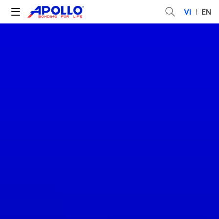
VI
EN