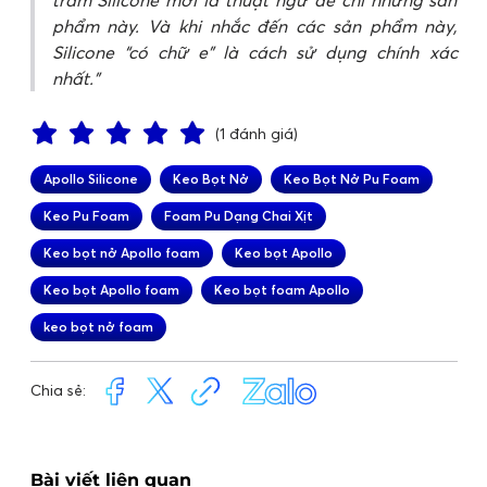
trám Silicone mới là thuật ngữ để chỉ những sản
phẩm này. Và khi nhắc đến các sản phẩm này,
Silicone “có chữ e” là cách sử dụng chính xác
nhất.
(1 đánh giá)
Apollo Silicone
Keo Bọt Nở
Keo Bọt Nở Pu Foam
Keo Pu Foam
Foam Pu Dạng Chai Xịt
Keo bọt nở Apollo foam
Keo bọt Apollo
Keo bọt Apollo foam
Keo bọt foam Apollo
keo bọt nở foam
Chia sẻ:
Bài viết liên quan