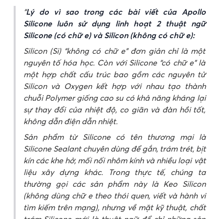
Lý do vì sao trong các bài viết của Apollo
Silicone luôn sử dụng linh hoạt 2 thuật ngữ
Silicone (có chữ e) và Silicon (không có chữ e):
Silicon (Si) “không có chữ e” đơn giản chỉ là một
nguyên tố hóa học. Còn với Silicone “có chữ e” là
một hợp chất cấu trúc bao gồm các nguyên tử
Silicon và Oxygen kết hợp với nhau tạo thành
chuỗi Polymer giống cao su có khả năng kháng lại
sự thay đổi của nhiệt độ, co giãn và đàn hồi tốt,
không dẫn điện dẫn nhiệt.
Sản phẩm từ Silicone có tên thương mại là
Silicone Sealant chuyên dùng để gắn, trám trét, bịt
kín các khe hở, mối nối nhôm kính và nhiều loại vật
liệu xây dựng khác. Trong thực tế, chúng ta
thường gọi các sản phẩm này là Keo Silicon
(không dùng chữ e theo thói quen, viết và hành vi
tìm kiếm trên mạng), nhưng về mặt kỹ thuật, chất