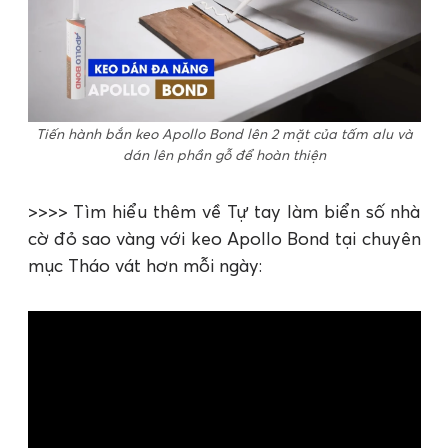
Tiến hành bắn keo Apollo Bond lên 2 mặt của tấm alu và
dán lên phần gỗ để hoàn thiện
>>>> Tìm hiểu thêm về Tự tay làm biển số nhà
cờ đỏ sao vàng với keo Apollo Bond tại chuyên
mục Tháo vát hơn mỗi ngày: