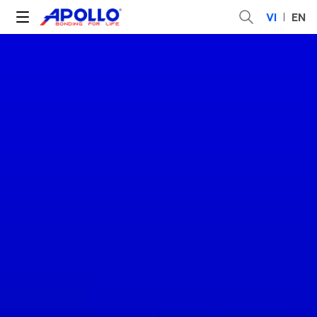
VI
EN