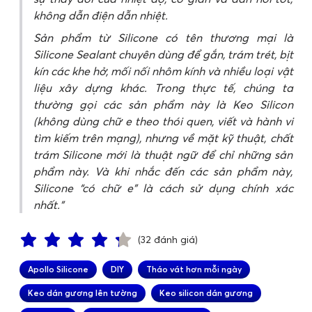
không dẫn điện dẫn nhiệt.
Sản phẩm từ Silicone có tên thương mại là
Silicone Sealant chuyên dùng để gắn, trám trét, bịt
kín các khe hở, mối nối nhôm kính và nhiều loại vật
liệu xây dựng khác. Trong thực tế, chúng ta
thường gọi các sản phẩm này là Keo Silicon
(không dùng chữ e theo thói quen, viết và hành vi
tìm kiếm trên mạng), nhưng về mặt kỹ thuật, chất
trám Silicone mới là thuật ngữ để chỉ những sản
phẩm này. Và khi nhắc đến các sản phẩm này,
Silicone “có chữ e” là cách sử dụng chính xác
nhất.
(32 đánh giá)
Apollo Silicone
DIY
Tháo vát hơn mỗi ngày
Keo dán gương lên tường
Keo silicon dán gương