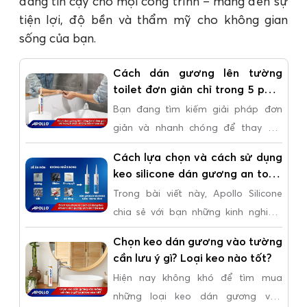
đáng tin cậy cho mọi công trình – mang đến sự
tiện lợi, độ bền và thẩm mỹ cho không gian
sống của bạn.
Cách dán gương lên tường
toilet đơn giản chỉ trong 5 phút
- Không cần khoan đục bằng
Bạn đang tìm kiếm giải pháp đơn
Apollo Bond
giản và nhanh chóng để thay đổi
diện mạo nhà tắm? Bạn muốn sở
Cách lựa chọn và cách sử dụng
hữu chiếc gương soi mới mà không
keo silicone dán gương an toàn
cần khoan đục phức tạp?
hiệu quả
Trong bài viết này, Apollo Silicone
chia sẻ với bạn những kinh nghiệm
quý báu về cách lựa chọn loại keo
Chọn keo dán gương vào tường
silicone dán gương phù hợp sao cho
cần lưu ý gì? Loại keo nào tốt?
đạt được kết quả tốt nhất, giúp
Hiện nay không khó để tìm mua
gương của bạn luôn bền đẹp và
những loại keo dán gương vào
chắc chắn.