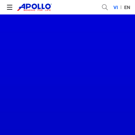
VI
EN