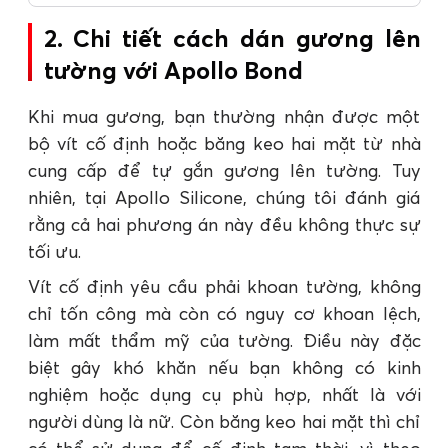
tường. Tuy nhiên không ít sản phẩm
2. Chi tiết cách dán gương lên
kém chất lượng trên thị trường khiến
tường với Apollo Bond
cho lớp tráng thủy trên gương bị
bong tróc sau một thời gian sử dụng,
Khi mua gương, bạn thường nhận được một
làm cho gương bị hoen ố, rạn nứt.
bộ vít cố định hoặc băng keo hai mặt từ nhà
cung cấp để tự gắn gương lên tường. Tuy
nhiên, tại Apollo Silicone, chúng tôi đánh giá
rằng cả hai phương án này đều không thực sự
tối ưu.
Vít cố định yêu cầu phải khoan tường, không
chỉ tốn công mà còn có nguy cơ khoan lệch,
làm mất thẩm mỹ của tường. Điều này đặc
biệt gây khó khăn nếu bạn không có kinh
nghiệm hoặc dụng cụ phù hợp, nhất là với
người dùng là nữ. Còn băng keo hai mặt thì chỉ