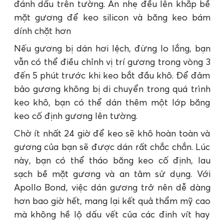
đánh dấu trên tường. Ấn nhẹ đều lên khắp bề
mặt gương để keo silicon và băng keo bám
dính chặt hơn
Nếu gương bị dán hơi lệch, đừng lo lắng, bạn
vẫn có thể điều chỉnh vị trí gương trong vòng 3
đến 5 phút trước khi keo bắt đầu khô. Để đảm
bảo gương không bị di chuyển trong quá trình
keo khô, bạn có thể dán thêm một lớp băng
keo cố định gương lên tường.
Chờ ít nhất 24 giờ để keo sẽ khô hoàn toàn và
gương của bạn sẽ được dán rất chắc chắn. Lúc
này, bạn có thể tháo băng keo cố định, lau
sạch bề mặt gương và an tâm sử dụng. Với
Apollo Bond, việc dán gương trở nên dễ dàng
hơn bao giờ hết, mang lại kết quả thẩm mỹ cao
mà không hề lộ dấu vết của các đinh vít hay