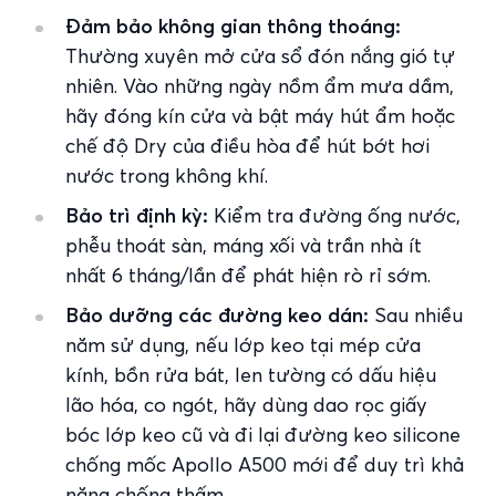
Đảm bảo không gian thông thoáng:
Thường xuyên mở cửa sổ đón nắng gió tự
nhiên. Vào những ngày nồm ẩm mưa dầm,
hãy đóng kín cửa và bật máy hút ẩm hoặc
chế độ Dry của điều hòa để hút bớt hơi
nước trong không khí.
Bảo trì định kỳ:
Kiểm tra đường ống nước,
phễu thoát sàn, máng xối và trần nhà ít
nhất 6 tháng/lần để phát hiện rò rỉ sớm.
Bảo dưỡng các đường keo dán:
Sau nhiều
năm sử dụng, nếu lớp keo tại mép cửa
kính, bồn rửa bát, len tường có dấu hiệu
lão hóa, co ngót, hãy dùng dao rọc giấy
bóc lớp keo cũ và đi lại đường keo silicone
chống mốc Apollo A500 mới để duy trì khả
năng chống thấm.