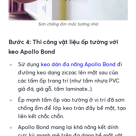
Sơn chống ẩm mốc tường nhà
Bước 4: Thi công vật liệu ốp tường với
keo Apollo Bond
Sử dụng
keo dán đa năng Apollo Bond
đi
đường keo dạng ziczac lên mặt sau của
các tấm ốp trang trí (như tấm nhựa PVC
giả đá, giả gỗ, tấm laminate...).
Ép mạnh tấm ốp vào tường ở vị trí đã sơn
chống ẩm để lớp keo tràn đầy bề mặt, tạo
liên kết chắc chắn.
Apollo Bond mang lại khả năng kết dính
cực kỳ mạnh mẽ trên đa dạng bề mặt vật