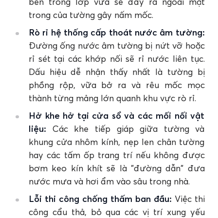
bên trong lớp vữa sẽ đẩy ra ngoài mặt
trong của tường gây nấm mốc.
Rò rỉ hệ thống cấp thoát nước âm tường:
Đường ống nước âm tường bị nứt vỡ hoặc
rỉ sét tại các khớp nối sẽ rỉ nước liên tục.
Dấu hiệu dễ nhận thấy nhất là tường bị
phồng rộp, vữa bở ra và rêu mốc mọc
thành từng mảng lớn quanh khu vực rò rỉ.
Hở khe hở tại cửa sổ và các mối nối vật
liệu:
Các khe tiếp giáp giữa tường và
khung cửa nhôm kính, nẹp len chân tường
hay các tấm ốp trang trí nếu không được
bơm keo kín khít sẽ là "đường dẫn" đưa
nước mưa và hơi ẩm vào sâu trong nhà.
Lỗi thi công chống thấm ban đầu:
Việc thi
công cẩu thả, bỏ qua các vị trí xung yếu