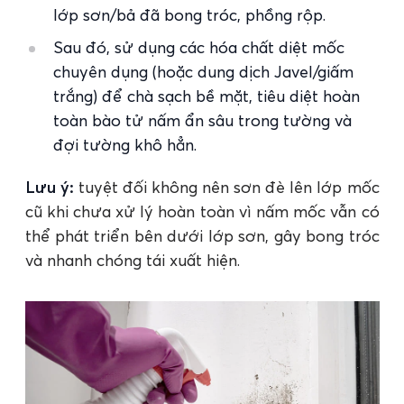
lớp sơn/bả đã bong tróc, phồng rộp.
Sau đó, sử dụng các hóa chất diệt mốc
chuyên dụng (hoặc dung dịch Javel/giấm
trắng) để chà sạch bề mặt, tiêu diệt hoàn
toàn bào tử nấm ẩn sâu trong tường và
đợi tường khô hẳn.
Lưu ý:
tuyệt đối không nên sơn đè lên lớp mốc
cũ khi chưa xử lý hoàn toàn vì nấm mốc vẫn có
thể phát triển bên dưới lớp sơn, gây bong tróc
và nhanh chóng tái xuất hiện.