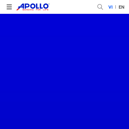
VI
EN