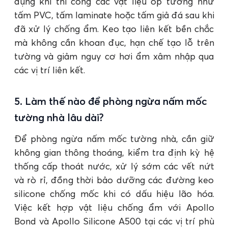
dụng khi thi công các vật liệu ốp tường như
tấm PVC, tấm laminate hoặc tấm giả đá sau khi
đã xử lý chống ẩm. Keo tạo liên kết bền chắc
mà không cần khoan đục, hạn chế tạo lỗ trên
tường và giảm nguy cơ hơi ẩm xâm nhập qua
các vị trí liên kết.
5. Làm thế nào để phòng ngừa nấm mốc
tường nhà lâu dài?
Để phòng ngừa nấm mốc tường nhà, cần giữ
không gian thông thoáng, kiểm tra định kỳ hệ
thống cấp thoát nước, xử lý sớm các vết nứt
và rò rỉ, đồng thời bảo dưỡng các đường keo
silicone chống mốc khi có dấu hiệu lão hóa.
Việc kết hợp vật liệu chống ẩm với Apollo
Bond và Apollo Silicone A500 tại các vị trí phù