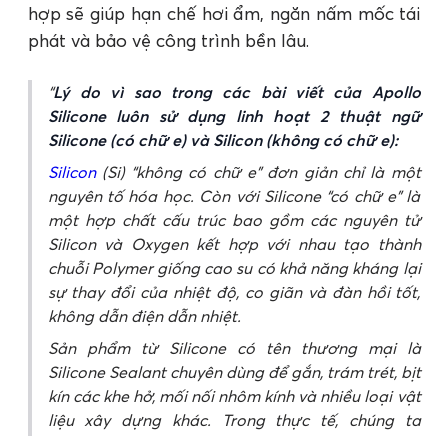
hợp sẽ giúp hạn chế hơi ẩm, ngăn nấm mốc tái
phát và bảo vệ công trình bền lâu.
Lý do vì sao trong các bài viết của Apollo
Silicone luôn sử dụng linh hoạt 2 thuật ngữ
Silicone (có chữ e) và Silicon (không có chữ e):
Silicon
(Si) “không có chữ e” đơn giản chỉ là một
nguyên tố hóa học. Còn với Silicone “có chữ e” là
một hợp chất cấu trúc bao gồm các nguyên tử
Silicon và Oxygen kết hợp với nhau tạo thành
chuỗi Polymer giống cao su có khả năng kháng lại
sự thay đổi của nhiệt độ, co giãn và đàn hồi tốt,
không dẫn điện dẫn nhiệt.
Sản phẩm từ Silicone có tên thương mại là
Silicone Sealant chuyên dùng để gắn, trám trét, bịt
kín các khe hở, mối nối nhôm kính và nhiều loại vật
liệu xây dựng khác. Trong thực tế, chúng ta
thường gọi các sản phẩm này là Keo Silicon