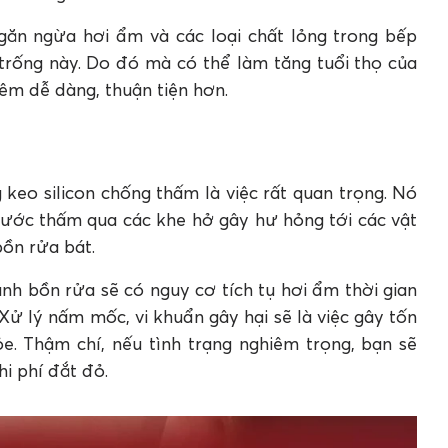
ngăn ngừa hơi ẩm và các loại chất lỏng trong bếp
trống này. Do đó mà có thể làm tăng tuổi thọ của
hêm dễ dàng, thuận tiện hơn.
keo silicon chống thấm là việc rất quan trọng. Nó
 nước thấm qua các khe hở gây hư hỏng tới các vật
 bồn rửa bát.
nh bồn rửa sẽ có nguy cơ tích tụ hơi ẩm thời gian
 Xử lý nấm mốc, vi khuẩn gây hại sẽ là việc gây tốn
. Thậm chí, nếu tình trạng nghiêm trọng, bạn sẽ
hi phí đắt đỏ.