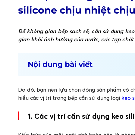
silicone chịu nhiệt chị
Để không gian bếp sạch sẽ, cần sử dụng keo 
gian khỏi ảnh hưởng của nước, các tạp chất
Nội dung bài viết
1. Các vị trí cần sử dụng keo silicone chị
1.1 Khe tủ với tường (tủ treo tường)
1.2 Khe hở bồn rửa bát với mặt bàn
Do đó, bạn nên lựa chọn dòng sản phẩm có chấ
1.3 Điểm nối giữa mặt bàn và tấm ốp tường
hiểu các vị trí trong bếp cần sử dụng loại
keo s
2. Chọn chất keo silicon chống thấm chấ
3. Tổng kết
1. Các vị trí cần sử dụng keo si
FAQ: Câu hỏi thường gặp về keo silicone 
1. Những vị trí nào trong bếp cần sử dụng keo s
Kiến trúc của một ngôi nhà hoàn hảo là phò
2. Vì sao khe tủ treo tường cần được trám bằn