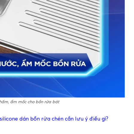
thấm, ẩm mốc cho bồn rửa bát
 silicone dán bồn rửa chén cần lưu ý điều gì?