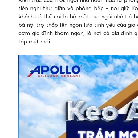
3. Keo silicone chịu nhiệt chịu nước Apollo A5
tiện nghi thư giãn và phòng bếp - nơi giữ l
4. Vì sao thợ thầu tin dùng keo silicone Apol
khách có thể coi là bộ mặt của ngôi nhà thì b
5. Khi chọn keo silicone cho nhà bếp cần lưu ý 
bà nội trợ thắp lên ngọn lửa tình yêu của gi
cơm gia đình thơm ngon, là nơi cả gia đình 
tập mệt mỏi.