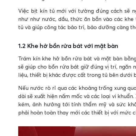
Việc bịt kín tủ mới với tường đúng cách sẽ 
như như nước, dầu, thức ăn bắn vào các khe 
tủ và giúp công tác bảo trì, bảo dưỡng càng t
1.2 Khe hở bồn rửa bát với mặt bàn
Trám kín khe hở bồn rửa bát và mặt bàn bằng 
sẽ giúp cho bồn rửa bát giữ đúng vị trí, ngăn
liệu, thiết bị khác được cất trong tủ bên dưới
Nếu nước rò rỉ qua các khoảng trống xung qua
dài sẽ xuất hiện nấm mốc và các loại vi khuẩn.
kém, ảnh hưởng tới tính thẩm mỹ và sức khỏe
phải hoàn toàn thay mới các thiết bị với mức c