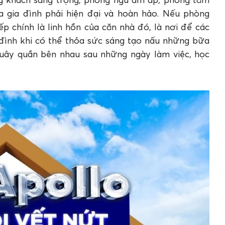
00 có đặc điểm gì nổi bật?
ửa gia đình phải hiện đại và hoàn hảo. Nếu phòng
lo A500 cho khu vực bếp?
ếp chính là linh hồn của căn nhà đó, là nơi để các
điều gì?
a đình khi có thể thỏa sức sáng tạo nấu những bữa
quây quần bên nhau sau những ngày làm việc, học