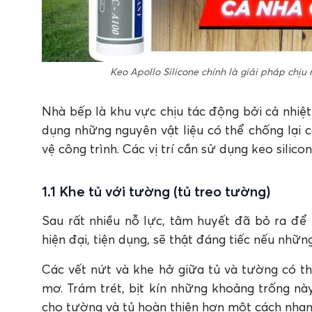
Keo Apollo Silicone chính là giải pháp chịu
Nhà bếp là khu vực chịu tác động bởi cả nhiệt
dụng những nguyên vật liệu có thể chống lại 
vệ công trình. Các vị trí cần sử dụng keo silic
1.1 Khe tủ với tường (tủ treo tường)
Sau rất nhiều nỗ lực, tâm huyết đã bỏ ra để
hiện đại, tiện dụng, sẽ thật đáng tiếc nếu nhữ
Các vết nứt và khe hở giữa tủ và tường có t
mơ. Trám trét, bịt kín những khoảng trống nà
cho tường và tủ hoàn thiện hơn một cách nha