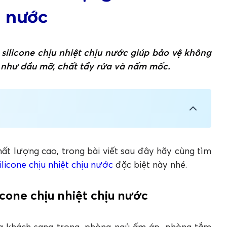
u nước
silicone chịu nhiệt chịu nước giúp bảo vệ không
 như dầu mỡ, chất tẩy rửa và nấm mốc.
u nhiệt chịu nước
t lượng cao, trong bài viết sau đây hãy cùng tìm
ilicone chịu nhiệt chịu nước
đặc biệt này nhé.
t lượng cho nhà bếp
licone chịu nhiệt chịu nước
chịu nhiệt chịu nước
ilicone chịu nhiệt chịu nước?
ng khách sang trọng, phòng ngủ ấm áp, phòng tắm
g keo silicone?