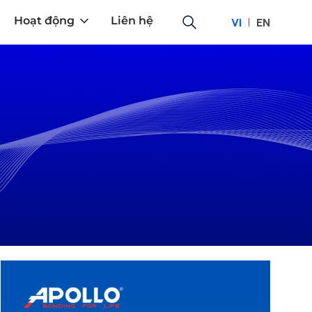
Hoạt động
Liên hệ
VI
EN