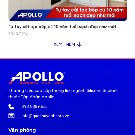
Tự tay cải tạo bếp cũ 10 năm tuổi sạch đẹp như mới
30/10/2024
XEM THÊM
Thương hiệu cao cấp thống lĩnh ngành Silicone Sealant
thuộc Tập đoàn Apollo
098 8889 635
info@quochuyanhcorp.vn
Văn phòng