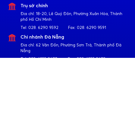
Trụ sở chính
Địa chỉ:
18-20, Lê Quý Đôn, Phường Xuân Hòa, Thành
phố Hồ Chí Minh
Tel:
028. 6290 9592
Fax:
028. 6290 9591
Chi nhánh Đà Nẵng
Địa chỉ:
62 Vân Đồn, Phường Sơn Trà, Thành phố Đà
Nẵng
Tel:
023. 6355 2677
Fax:
023. 6355 2678
Chi nhánh Hà Nội
Địa chỉ:
4-6-8-10 Trần Khát Chân, Phường Hai Bà Trưng,
Thành phố Hà Nội
Tel:
024. 3791 6917
Fax:
024. 3791 6919
Theo dõi Apollo
Về Quốc Huy Anh
Giới thiệu
Sản phẩm
CSR