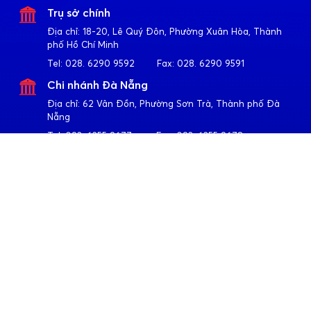
Trụ sở chính
Địa chỉ:
18-20, Lê Quý Đôn, Phường Xuân Hòa, Thành
phố Hồ Chí Minh
Tel:
028. 6290 9592
Fax:
028. 6290 9591
Chi nhánh Đà Nẵng
Địa chỉ:
62 Vân Đồn, Phường Sơn Trà, Thành phố Đà
Nẵng
Tel:
023. 6355 2677
Fax:
023. 6355 2678
Chi nhánh Hà Nội
Địa chỉ:
4-6-8-10 Trần Khát Chân, Phường Hai Bà Trưng,
Thành phố Hà Nội
Tel:
024. 3791 6917
Fax:
024. 3791 6919
Theo dõi Apollo
Về Quốc Huy Anh
Giới thiệu
Sản phẩm
CSR