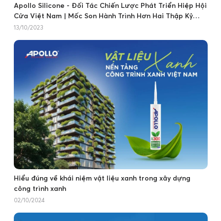
Apollo Silicone - Đối Tác Chiến Lược Phát Triển Hiệp Hội
Cửa Việt Nam | Mốc Son Hành Trình Hơn Hai Thập Kỷ
Dẫn Đầu Gắn Kết
13/10/2023
Hiểu đúng về khái niệm vật liệu xanh trong xây dựng
công trình xanh
02/10/2024