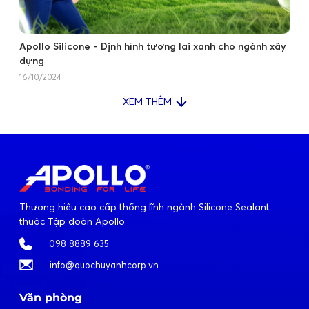
Apollo Silicone - Định hình tương lai xanh cho ngành xây
dựng
16/10/2024
XEM THÊM
Thương hiệu cao cấp thống lĩnh ngành Silicone Sealant
thuộc Tập đoàn Apollo
098 8889 635
info@quochuyanhcorp.vn
Văn phòng