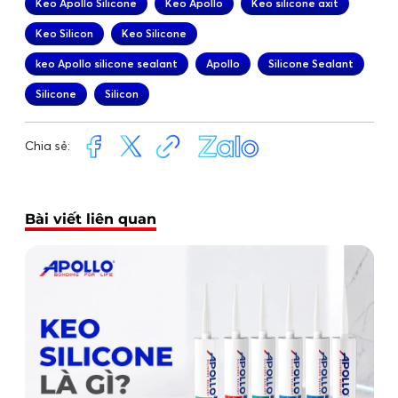
Keo Apollo Silicone
Keo Apollo
Keo silicone axit
Keo Silicon
Keo Silicone
keo Apollo silicone sealant
Apollo
Silicone Sealant
Silicone
Silicon
Chia sẻ:
Bài viết liên quan