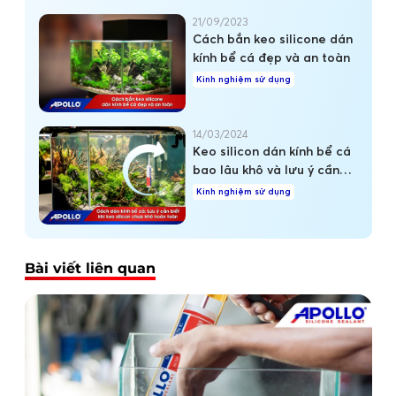
21/09/2023
Cách bắn keo silicone dán
kính bể cá đẹp và an toàn
Kinh nghiệm sử dụng
14/03/2024
Keo silicon dán kính bể cá
bao lâu khô và lưu ý cần
biết khi keo chưa khô hoàn
Kinh nghiệm sử dụng
toàn
Bài viết liên quan