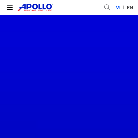
VI
EN