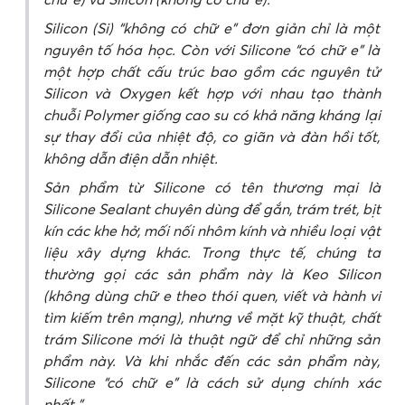
Silicon (Si) “không có chữ e” đơn giản chỉ là một
nguyên tố hóa học. Còn với Silicone “có chữ e” là
một hợp chất cấu trúc bao gồm các nguyên tử
Silicon và Oxygen kết hợp với nhau tạo thành
chuỗi Polymer giống cao su có khả năng kháng lại
sự thay đổi của nhiệt độ, co giãn và đàn hồi tốt,
không dẫn điện dẫn nhiệt.
Sản phẩm từ Silicone có tên thương mại là
Silicone Sealant chuyên dùng để gắn, trám trét, bịt
kín các khe hở, mối nối nhôm kính và nhiều loại vật
liệu xây dựng khác. Trong thực tế, chúng ta
thường gọi các sản phẩm này là Keo Silicon
(không dùng chữ e theo thói quen, viết và hành vi
tìm kiếm trên mạng), nhưng về mặt kỹ thuật, chất
trám Silicone mới là thuật ngữ để chỉ những sản
phẩm này. Và khi nhắc đến các sản phẩm này,
Silicone “có chữ e” là cách sử dụng chính xác
nhất.