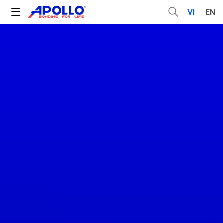
VI
EN