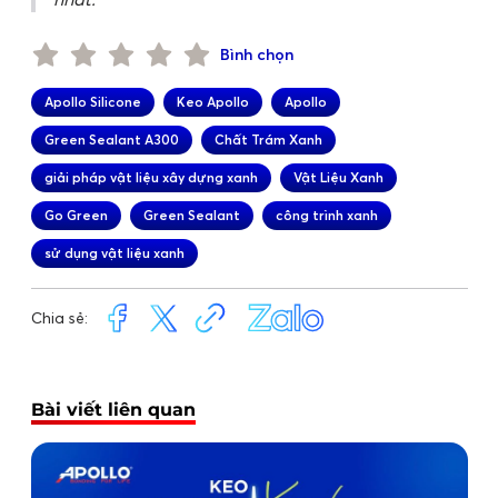
Bình chọn
Apollo Silicone
Keo Apollo
Apollo
Green Sealant A300
Chất Trám Xanh
giải pháp vật liệu xây dựng xanh
Vật Liệu Xanh
Go Green
Green Sealant
công trình xanh
sử dụng vật liệu xanh
Chia sẻ:
Bài viết liên quan