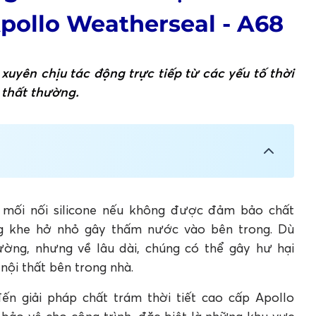
Apollo Weatherseal - A68
uyên chịu tác động trực tiếp từ các yếu tố thời
 thất thường.
khiến cửa ban công nhôm kính bị thấm nước
ết cao cấp cho cửa nhôm kính ban công ngoài
c mối nối silicone nếu không được đảm bảo chất
ng khe hở nhỏ gây thấm nước vào bên trong. Dù
ờng, nhưng về lâu dài, chúng có thể gây hư hại
nội thất bên trong nhà.
n giải pháp chất trám thời tiết cao cấp Apollo