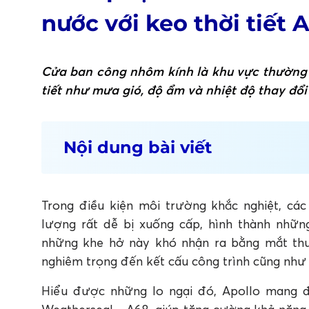
nước với keo thời tiết 
Cửa ban công nhôm kính là khu vực thường x
tiết như mưa gió, độ ẩm và nhiệt độ thay đổi
Nội dung bài viết
1. Sử dụng keo silicone kém chất lượng 
2. Apollo Weatherseal A68 - Keo thời ti
trời
Trong điều kiện môi trường khắc nghiệt, cá
3. Kết luận
lượng rất dễ bị xuống cấp, hình thành nhữ
những khe hở này khó nhận ra bằng mắt thư
nghiêm trọng đến kết cấu công trình cũng như 
Hiểu được những lo ngại đó, Apollo mang đế