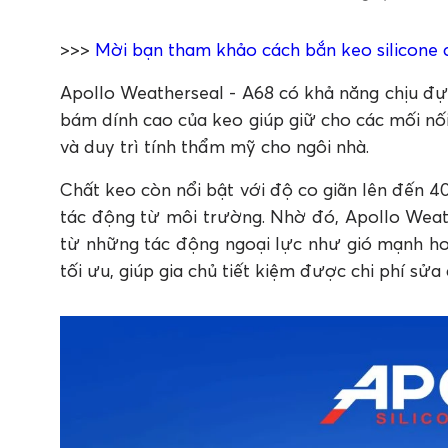
>>>
Mời bạn tham khảo cách bắn keo silicone
Apollo Weatherseal - A68 có khả năng chịu đ
bám dính cao của keo giúp giữ cho các mối nố
và duy trì tính thẩm mỹ cho ngôi nhà.
Chất keo còn nổi bật với độ co giãn lên đến 4
tác động từ môi trường. Nhờ đó, Apollo Weath
từ những tác động ngoại lực như gió mạnh ho
tối ưu, giúp gia chủ tiết kiệm được chi phí sửa