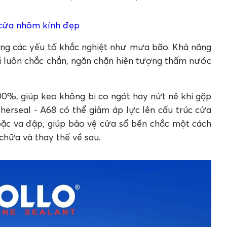
 cửa nhôm kính đẹp
ựng các yếu tố khắc nghiệt như mưa bão. Khả năng
i luôn chắc chắn, ngăn chặn hiện tượng thấm nước
00%, giúp keo không bị co ngót hay nứt nẻ khi gặp
erseal - A68 có thể giảm áp lực lên cấu trúc cửa
ặc va đập, giúp bảo vệ cửa sổ bền chắc một cách
 chữa và thay thế về sau.