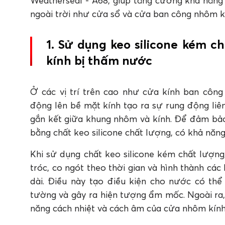
Weatherseal - A68, giúp tăng cường khả năng 
ngoài trời như cửa sổ và cửa ban công nhôm k
1. Sử dụng keo silicone kém 
kính bị thấm nước
Ở các vị trí trên cao như cửa kính ban công
động lên bề mặt kính tạo ra sự rung động liên
gắn kết giữa khung nhôm và kính. Để đảm bảo 
bằng chất keo silicone chất lượng, có khả năn
Khi sử dụng chất keo silicone kém chất lượn
tróc, co ngót theo thời gian và hình thành các
dài. Điều này tạo điều kiện cho nước có th
tường và gây ra hiện tượng ẩm mốc. Ngoài ra
năng cách nhiệt và cách âm của cửa nhôm kính