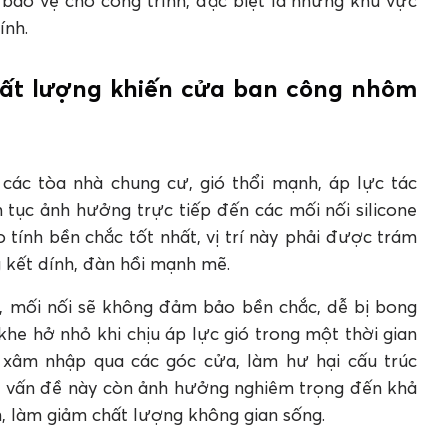
bảo vệ cho công trình, đặc biệt là những khu vực
ính.
chất lượng khiến cửa ban công nhôm
 các tòa nhà chung cư, gió thổi mạnh, áp lực tác
 tục ảnh hưởng trực tiếp đến các mối nối silicone
tính bền chắc tốt nhất, vị trí này phải được trám
g kết dính, đàn hồi mạnh mẽ.
g, mối nối sẽ không đảm bảo bền chắc, dễ bị bong
 khe hở nhỏ khi chịu áp lực gió trong một thời gian
ể xâm nhập qua các góc cửa, làm hư hại cấu trúc
, vấn đề này còn ảnh hưởng nghiêm trọng đến khả
, làm giảm chất lượng không gian sống.