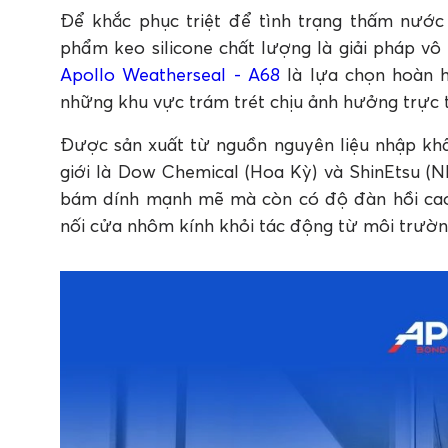
Để khắc phục triệt để tình trạng thấm nước
phẩm keo silicone chất lượng là giải pháp vô
Apollo Weatherseal - A68
là lựa chọn hoàn h
những khu vực trám trét chịu ảnh hưởng trực ti
Được sản xuất từ nguồn nguyên liệu nhập khẩ
giới là Dow Chemical (Hoa Kỳ) và ShinEtsu (N
bám dính mạnh mẽ mà còn có độ đàn hồi cao, c
nối cửa nhôm kính khỏi tác động từ môi trườn