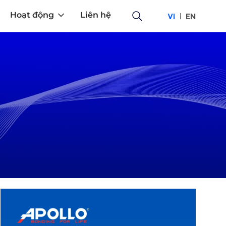
Hoạt động
Liên hệ
VI
EN