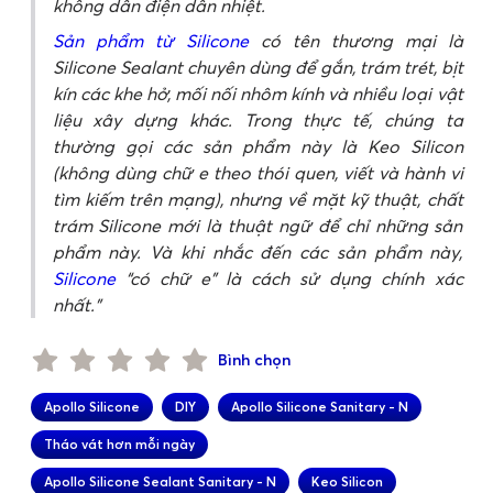
không dẫn điện dẫn nhiệt.
Sản phẩm từ Silicone
có tên thương mại là
Silicone Sealant chuyên dùng để gắn, trám trét, bịt
kín các khe hở, mối nối nhôm kính và nhiều loại vật
liệu xây dựng khác. Trong thực tế, chúng ta
thường gọi các sản phẩm này là Keo Silicon
(không dùng chữ e theo thói quen, viết và hành vi
tìm kiếm trên mạng), nhưng về mặt kỹ thuật, chất
trám Silicone mới là thuật ngữ để chỉ những sản
phẩm này. Và khi nhắc đến các sản phẩm này,
Silicone
“có chữ e” là cách sử dụng chính xác
nhất.
Bình chọn
Apollo Silicone
DIY
Apollo Silicone Sanitary - N
Tháo vát hơn mỗi ngày
Apollo Silicone Sealant Sanitary - N
Keo Silicon