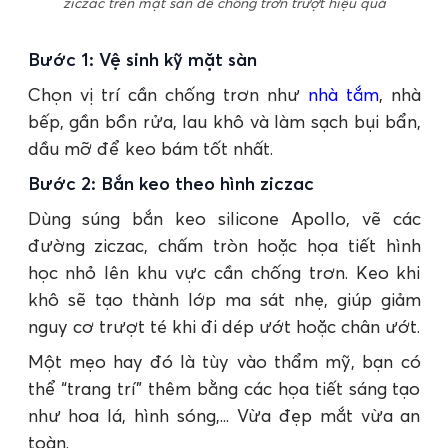
ziczac trên mặt sàn để chống trơn trượt hiệu quả
Bước 1: Vệ sinh kỹ mặt sàn
Chọn vị trí cần chống trơn như
nhà tắm
, nhà
bếp, gần bồn rửa, lau khô và làm sạch bụi bẩn,
dầu mỡ để keo bám tốt nhất.
Bước 2: Bắn keo theo hình ziczac
Dùng súng bắn keo silicone Apollo, vẽ các
đường ziczac, chấm tròn hoặc họa tiết hình
học nhỏ lên khu vực cần chống trơn. Keo khi
khô sẽ tạo thành lớp ma sát nhẹ, giúp giảm
nguy cơ trượt té khi đi dép ướt hoặc chân ướt.
Một mẹo hay đó là tùy vào thẩm mỹ, bạn có
thể “trang trí” thêm bằng các họa tiết sáng tạo
như hoa lá, hình sóng,... Vừa đẹp mắt vừa an
toàn.