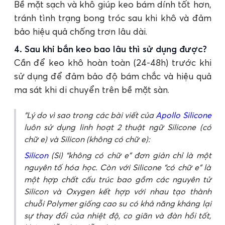
Bề mặt sạch và khô giúp keo bám dính tốt hơn,
tránh tình trạng bong tróc sau khi khô và đảm
bảo hiệu quả chống trơn lâu dài.
4. Sau khi bắn keo bao lâu thì sử dụng được?
Cần để keo khô hoàn toàn (24-48h) trước khi
sử dụng để đảm bảo độ bám chắc và hiệu quả
ma sát khi di chuyển trên bề mặt sàn.
Lý do vì sao trong các bài viết của
Apollo Silicone
luôn sử dụng linh hoạt 2 thuật ngữ Silicone (có
chữ e) và Silicon (không có chữ e):
Silicon
(Si) “không có chữ e” đơn giản chỉ là một
nguyên tố hóa học. Còn với Silicone “có chữ e” là
một hợp chất cấu trúc bao gồm các nguyên tử
Silicon và Oxygen kết hợp với nhau tạo thành
chuỗi Polymer giống cao su có khả năng kháng lại
sự thay đổi của nhiệt độ, co giãn và đàn hồi tốt,