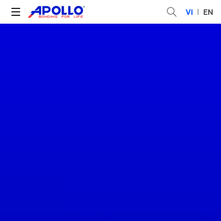
VI
EN