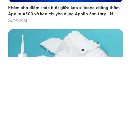
Khám phá điểm khác biệt giữa keo silicone chống thấm
Apollo A500 và keo chuyên dụng Apollo Sanitary - N
24/05/2024
Tự tay làm đôi dép hình rắn cực độc đáo với keo Silicone
Apollo A300
21/01/2025