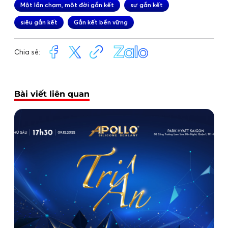
Một lần chạm, một đời gắn kết
sự gắn kết
siêu gắn kết
Gắn kết bền vững
Chia sẻ:
Bài viết liên quan