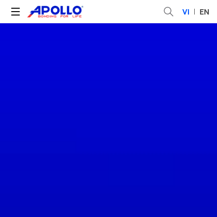
VI
EN