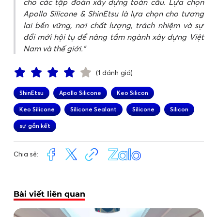
cho các tập đoàn xây dựng toàn cầu. Lựa chọn
Apollo Silicone & ShinEtsu là lựa chọn cho tương
lai bền vững, nơi chất lượng, trách nhiệm và sự
đổi mới hội tụ để nâng tầm ngành xây dựng Việt
Nam và thế giới.
(1 đánh giá)
ShinEtsu
Apollo Silicone
Keo Silicon
Keo Silicone
Silicone Sealant
Silicone
Silicon
sự gắn kết
Chia sẻ:
Bài viết liên quan