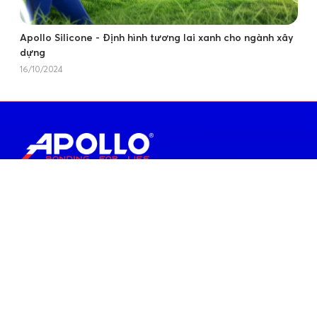
Apollo Silicone - Định hình tương lai xanh cho ngành xây
dựng
16/10/2024
Thương hiệu cao cấp thống lĩnh ngành Silicone Sealant
thuộc Tập đoàn Apollo
098 8889 635
info@quochuyanhcorp.vn
Văn phòng
Trụ sở chính
Địa chỉ:
18-20, Lê Quý Đôn, Phường Xuân Hòa, Thành