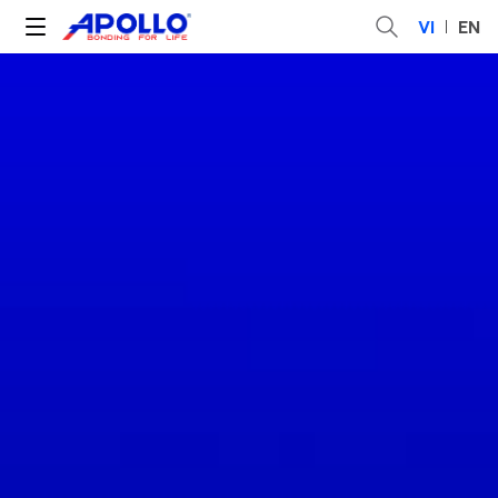
VI
EN