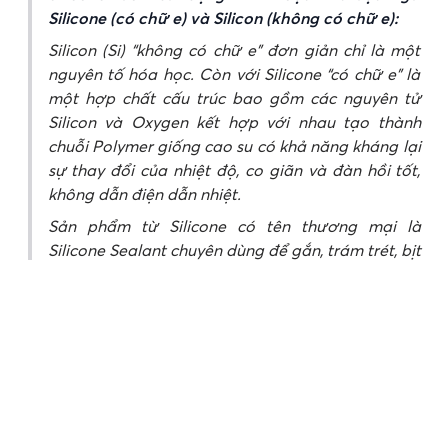
Silicone (có chữ e) và Silicon (không có chữ e):
Silicon (Si) “không có chữ e” đơn giản chỉ là một
nguyên tố hóa học. Còn với Silicone “có chữ e” là
một hợp chất cấu trúc bao gồm các nguyên tử
Silicon và Oxygen kết hợp với nhau tạo thành
chuỗi Polymer giống cao su có khả năng kháng lại
sự thay đổi của nhiệt độ, co giãn và đàn hồi tốt,
không dẫn điện dẫn nhiệt.
Sản phẩm từ Silicone có tên thương mại là
Silicone Sealant chuyên dùng để gắn, trám trét, bịt
kín các khe hở, mối nối nhôm kính và nhiều loại vật
liệu xây dựng khác. Trong thực tế, chúng ta
thường gọi các sản phẩm này là Keo Silicon
(không dùng chữ e theo thói quen, viết và hành vi
tìm kiếm trên mạng), nhưng về mặt kỹ thuật, chất
trám Silicone mới là thuật ngữ để chỉ những sản
phẩm này. Và khi nhắc đến các sản phẩm này,
Silicone “có chữ e” là cách sử dụng chính xác