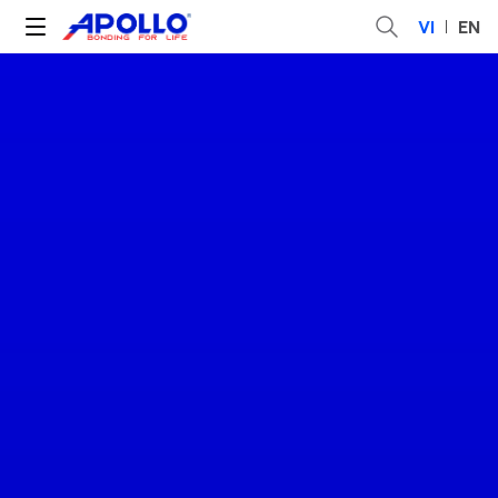
VI
EN