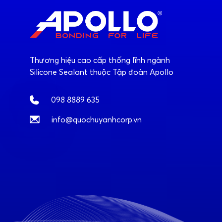
Thương hiệu cao cấp thống lĩnh ngành
Silicone Sealant thuộc Tập đoàn Apollo
098 8889 635
info@quochuyanhcorp.vn