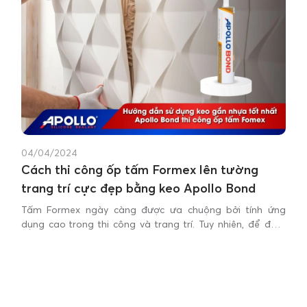
04/04/2024
Cách thi công ốp tấm Formex lên tường
trang trí cực đẹp bằng keo Apollo Bond
Tấm Formex ngày càng được ưa chuộng bởi tính ứng
dụng cao trong thi công và trang trí. Tuy nhiên, để đảm
bảo hiệu quả thi công và độ bền cho công trình, việc lựa
chọn keo dán phù hợp là vô cùng quan trọng.