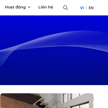
Hoạt động
Liên hệ
VI
EN