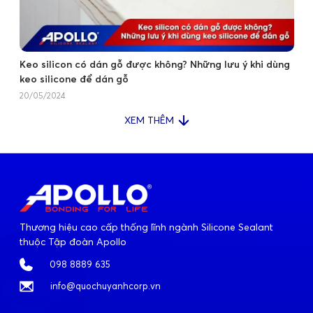
Keo silicon có dán gỗ được không? Những lưu ý khi dùng
keo silicone để dán gỗ
20/05/2024
XEM THÊM
Thương hiệu cao cấp thống lĩnh ngành Silicone Sealant
thuộc Tập đoàn Apollo
098 8889 635
info@quochuyanhcorp.vn