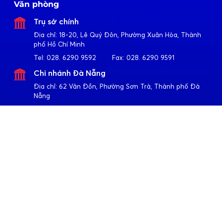
Văn phòng
Trụ sở chính
Địa chỉ:
18-20, Lê Quý Đôn, Phường Xuân Hòa, Thành
phố Hồ Chí Minh
Tel:
028. 6290 9592
Fax:
028. 6290 9591
Chi nhánh Đà Nẵng
Địa chỉ:
62 Vân Đồn, Phường Sơn Trà, Thành phố Đà
Nẵng
Tel:
023. 6355 2677
Fax:
023. 6355 2678
Chi nhánh Hà Nội
Địa chỉ:
4-6-8-10 Trần Khát Chân, Phường Hai Bà Trưng,
Thành phố Hà Nội
Tel:
024. 3791 6917
Fax:
024. 3791 6919
Theo dõi Apollo
Về Quốc Huy Anh
Giới thiệu
Sản phẩm