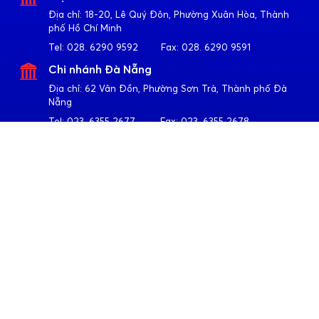
Địa chỉ:
18-20, Lê Quý Đôn, Phường Xuân Hòa, Thành
phố Hồ Chí Minh
Tel:
028. 6290 9592
Fax:
028. 6290 9591
Chi nhánh Đà Nẵng
Địa chỉ:
62 Vân Đồn, Phường Sơn Trà, Thành phố Đà
Nẵng
Tel:
023. 6355 2677
Fax:
023. 6355 2678
Chi nhánh Hà Nội
Địa chỉ:
4-6-8-10 Trần Khát Chân, Phường Hai Bà Trưng,
Thành phố Hà Nội
Tel:
024. 3791 6917
Fax:
024. 3791 6919
Theo dõi Apollo
Về Quốc Huy Anh
Giới thiệu
Sản phẩm
CSR