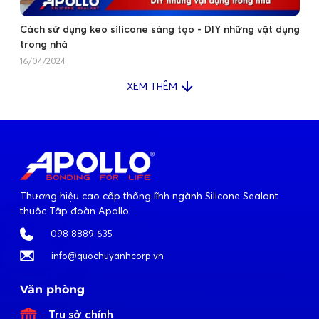
Cách sử dụng keo silicone sáng tạo - DIY những vật dụng
trong nhà
16/04/2024
XEM THÊM
Thương hiệu cao cấp thống lĩnh ngành Silicone Sealant
thuộc Tập đoàn Apollo
098 8889 635
info@quochuyanhcorp.vn
Văn phòng
Trụ sở chính