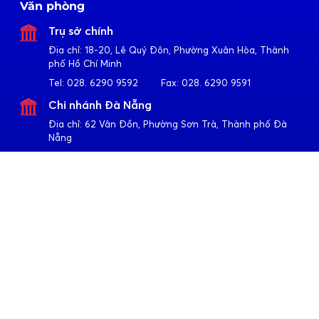
Văn phòng
Trụ sở chính
Địa chỉ:
18-20, Lê Quý Đôn, Phường Xuân Hòa, Thành
phố Hồ Chí Minh
Tel:
028. 6290 9592
Fax:
028. 6290 9591
Chi nhánh Đà Nẵng
Địa chỉ:
62 Vân Đồn, Phường Sơn Trà, Thành phố Đà
Nẵng
Tel:
023. 6355 2677
Fax:
023. 6355 2678
Chi nhánh Hà Nội
Địa chỉ:
4-6-8-10 Trần Khát Chân, Phường Hai Bà Trưng,
Thành phố Hà Nội
Tel:
024. 3791 6917
Fax:
024. 3791 6919
Theo dõi Apollo
Về Quốc Huy Anh
Giới thiệu
Sản phẩm