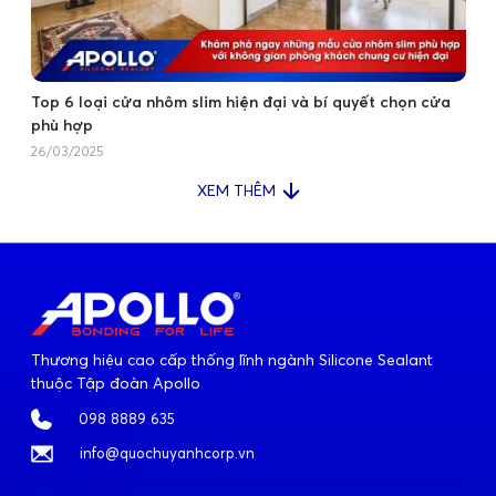
Top 6 loại cửa nhôm slim hiện đại và bí quyết chọn cửa
phù hợp
26/03/2025
XEM THÊM
Thương hiệu cao cấp thống lĩnh ngành Silicone Sealant
thuộc Tập đoàn Apollo
098 8889 635
info@quochuyanhcorp.vn